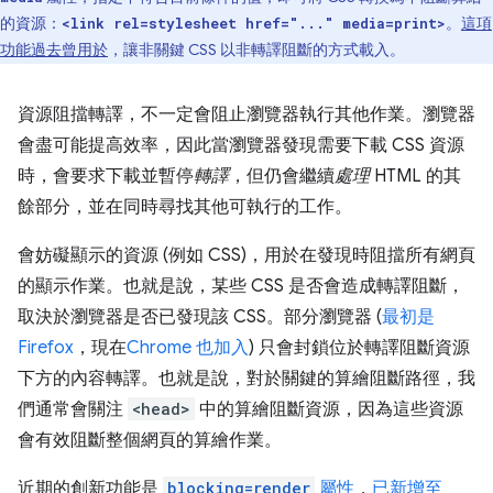
的資源：
。
這項
<link rel=stylesheet href="..." media=print>
功能過去曾用於
，讓非關鍵 CSS 以非轉譯阻斷的方式載入。
資源阻擋轉譯，不一定會阻止瀏覽器執行其他作業。瀏覽器
會盡可能提高效率，因此當瀏覽器發現需要下載 CSS 資源
時，會要求下載並暫停
轉譯
，但仍會繼續
處理
HTML 的其
餘部分，並在同時尋找其他可執行的工作。
會妨礙顯示的資源 (例如 CSS)，用於在發現時阻擋所有網頁
的顯示作業。也就是說，某些 CSS 是否會造成轉譯阻斷，
取決於瀏覽器是否已發現該 CSS。部分瀏覽器 (
最初是
Firefox
，現在
Chrome 也加入
) 只會封鎖位於轉譯阻斷資源
下方的內容轉譯。也就是說，對於關鍵的算繪阻斷路徑，我
們通常會關注
<head>
中的算繪阻斷資源，因為這些資源
會有效阻斷整個網頁的算繪作業。
近期的創新功能是
blocking=render
屬性
，
已新增至