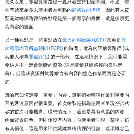
長久以來，關鍵算繪路徑一直只著重於初始算繪。不過，現
在有越來越多以使用者為重點的
網路效能指標
，因此有人質
疑關鍵轉譯路徑的終點應是第一個顯示的畫面，還是後續更
具內容的畫面。
另一種觀點是，將重點放在
最大內容繪製 (LCP)
(甚至是
首
次顯示內容所需時間 (FCP)
) 的時間，做為內容繪製路徑 (或
其他人稱為
關鍵路徑
) 的一部分。在這種情況下，您可能需
要納入不一定會阻斷的資源 (這是關鍵算繪路徑的典型定
義)，但這些資源對於算繪含有內容的塗色作業而言是必要
的。
無論您如何定義「重要」內容，瞭解初始轉譯作業和重要內
容的延遲原因都很重要。首次繪製是指為使用者呈現
任何內
容
的首次可能機會。理想情況下，這應是具有意義的內容，
例如背景顏色。但即使沒有內容，向使用者呈現「某物」
仍
有其價值，這是用來評估關鍵算繪路徑的引數，這項概念已