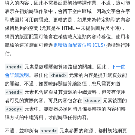
填入的內容，因此不需要延遲初始轉譯作業。不過，這可能
表示在初始轉譯作業中，會留下空白區域，因為文字會在字
型或圖片可用前隱藏。更糟的是，如果未為特定類型的內容
保留足夠的空間 (尤其是在 HTML 中未提供圖片尺寸時)，
網頁的版面配置可能會在稍後載入這類內容時移位。使用者
體驗的這項層面可透過
累積版面配置位移 (CLS)
指標進行評
估。
<head>
元素是處理關鍵算繪路徑的關鍵。因此，
下一節
會詳細說明
。最佳化
<head>
元素的內容是提升網頁效能
的關鍵。不過，如要瞭解關鍵算繪路徑，您只需要知道
<head>
元素包含網頁及其資源的中繼資料，但沒有使用
者可見的實際內容。可見內容包含在
<head>
元素後面的
<body>
元素中。瀏覽器必須同時具備
要轉譯的內容和轉
譯方式的中繼資料，才能轉譯任何內容。
不過，並非所有
<head>
元素參照的資源，都對初始網頁