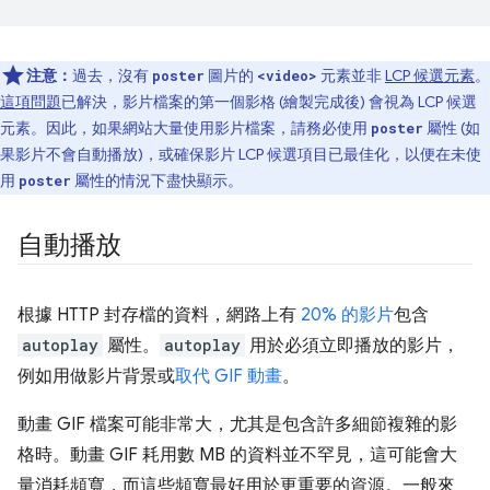
注意：
過去，沒有
圖片的
元素並非
LCP 候選元素
。
poster
<video>
這項問題
已解決，影片檔案的第一個影格 (繪製完成後) 會視為 LCP 候選
元素。因此，如果網站大量使用影片檔案，請務必使用
屬性 (如
poster
果影片不會自動播放)，或確保影片 LCP 候選項目已最佳化，以便在未使
用
屬性的情況下盡快顯示。
poster
自動播放
根據 HTTP 封存檔的資料，網路上有
20% 的影片
包含
autoplay
屬性。
autoplay
用於必須立即播放的影片，
例如用做影片背景或
取代 GIF 動畫
。
動畫 GIF 檔案可能非常大，尤其是包含許多細節複雜的影
格時。動畫 GIF 耗用數 MB 的資料並不罕見，這可能會大
量消耗頻寬，而這些頻寬最好用於更重要的資源。一般來