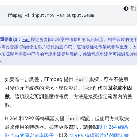
ffmpeg
-i
input.mov
-an
重要事項：
標記會從輸出檔案中移除所有音訊串流。如果影片的使
-an
需要音訊 (例如
使用影片取代動畫 GIF
)，這項最佳化作業就非常重要，因
使來源影片檔案中已有的音訊串流是無聲的，移除音訊串流仍可縮減影片
小。
如要進一步調整，FFmpeg 提供
-crf
旗標，可在不使用
可變位元率編碼的情況下壓縮影片。
-crf
代表
固定速率因
數
。這項設定可調整壓縮程度，方法是接受指定範圍內的整
數。
H.264 和 VP9 等轉碼器支援
-crf
標記，但使用方式取決
於您使用的轉碼器。如需更多資訊，請參閱
以 H.264 編碼
影片時的固定速率因子
，以及
以 VP9 編碼影片時的固定畫