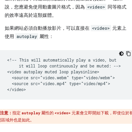
說，您應避免使用動畫圖片格式，因為
<video>
同等格式
的效率遠高於這類媒體。
如果網站必須自動播放影片，可以直接在
<video>
元素上
使用
autoplay
屬性：
<!-- This will automatically play a video, but

     it will loop continuously and be muted: -->

<video autoplay muted loop playsinline>

  <source src="video.webm" type="video/webm">

  <source src="video.mp4" type="video/mp4">

注意：
指定
屬性的
元素會立即開始下載，即使位於
autoplay
<video>
視區域外也是如此。