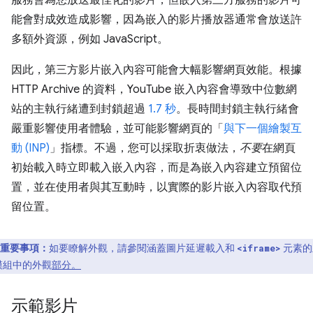
服務會為您放送最佳化的影片，但嵌入第三方服務的影片可
能會對成效造成影響，因為嵌入的影片播放器通常會放送許
多額外資源，例如 JavaScript。
因此，第三方影片嵌入內容可能會大幅影響網頁效能。根據
HTTP Archive 的資料，YouTube 嵌入內容會導致中位數網
站的主執行緒遭到封鎖超過
1.7 秒
。長時間封鎖主執行緒會
嚴重影響使用者體驗，並可能影響網頁的「
與下一個繪製互
動 (INP)
」指標。不過，您可以採取折衷做法，
不要
在網頁
初始載入時立即載入嵌入內容，而是為嵌入內容建立預留位
置，並在使用者與其互動時，以實際的影片嵌入內容取代預
留位置。
重要事項：
如要瞭解外觀，請參閱涵蓋圖片延遲載入和
元素的
<iframe>
模組中的外觀
部分。
示範影片