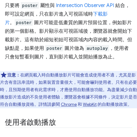
只要將
poster
屬性與
Intersection Observer API
結合，
即可設定網頁，只在影片進入可視區域時
下載影
片
。
poster
圖片可能是低畫質的圖片預留位置，例如影片
的第一個影格。影片顯示在可視區域後，瀏覽器就會開始下
載影片。這有助於縮短初始可視區域內內容的載入時間。但
缺點是，如果使用
poster
圖片做為
autoplay
，使用者
只會短暫看到圖片，直到影片載入並開始播放為止。
注意：
在網頁載入時自動播放影片可能會造成使用者不適，尤其是影
片含有音訊串流時，如果裝置音量很大，可能會嚇到使用者。只有在必要
時，且預期使用者有此需求時，才應使用自動播放功能。為盡量減少自動
播放影片造成的不良使用者體驗，瀏覽器會根據不同條件，決定影片是否
符合自動播放資格。詳情請參閱
Chrome
和
WebKit
的自動播放政策。
使用者啟動播放