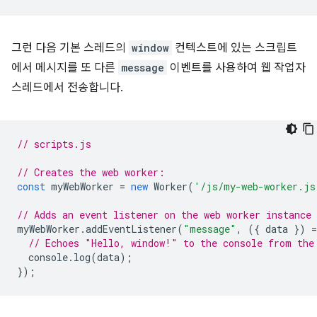
그런 다음 기본 스레드의
window
컨텍스트에 있는 스크립트
에서 메시지를 또 다른
message
이벤트를 사용하여 웹 작업자
스레드에서 전송합니다.
// scripts.js
// Creates the web worker:
const
myWebWorker
=
new
Worker
(
'/js/my-web-worker.js
// Adds an event listener on the web worker instance
myWebWorker
.
addEventListener
(
"message"
,
({
data
})
=
// Echoes "Hello, window!" to the console from the
console
.
log
(
data
);
});