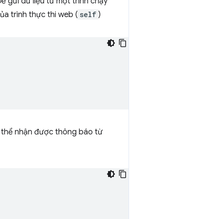
 gửi dữ liệu từ một trình chạy
a trình thực thi web (
self
)
ó thể nhận được thông báo từ