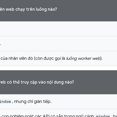
ên web chạy trên luồng nào?
.
 của nhân viên đó (còn được gọi là
luồng worker web
).
eb có thể truy cập vào nội dung nào?
indow
, nhưng chỉ gián tiếp.
 con nghiêm ngặt các API có sẵn trong ngữ cảnh
window
, 