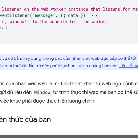
 listener on the web worker instance that listens for me
ventListener
(
"message"
,
({
data
})
=
>
{
lo, window!" to the console from the worker.
ta
);
c vụ cơ bản, hãy dùng thông báo của nhân viên web trực tiếp có thể tốt
hi mọi thứ bắt đầu trở nên phức tạp hơn, tức là chẳng hạn như
Liên kết 
tin của nhân viên web là một lối thoát khác từ web ngữ cảnh
gửi dữ liệu đến
window
từ trình thực thi web mà bạn có thể
việc khác phải được thực hiện luồng chính.
iến thức của bạn