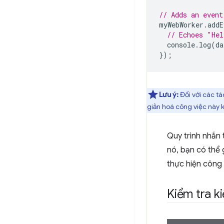
// Adds an event
myWebWorker
.
addE
// Echoes "Hel
console
.
log
(
da
});
Lưu ý:
Đối với các tá
giản hoá công việc này k
Quy trình nhắn 
nó, bạn có thể 
thực hiện công 
Kiểm tra k