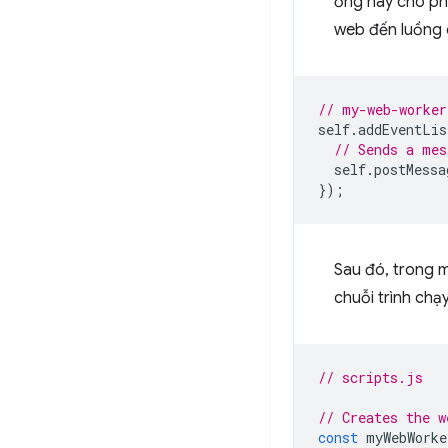
ống này cho phé
web đến luồng c
// my-web-worker
self
.
addEventLis
// Sends a mes
self
.
postMessa
});
Sau đó, trong 
chuỗi trình ch
// scripts.js
// Creates the w
const
myWebWorke