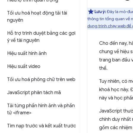
Hiểu lộ trình quan trọng
Lưu ý:
Đây là mô-đun 
Tối ưu hoá hoạt động tải tài
thông tin tổng quan về 
nguyên
dụng trình chạy web để 
Hỗ trợ trình duyệt bằng các gợi
ý về tài nguyên
Cho đến nay, h
chung về hiệu su
Hiệu suất hình ảnh
trang ban đầu 
Hiệu suất video
thể.
Tối ưu hoá phông chữ trên web
Tuy nhiên, có 
khoá học này. Đ
Java
Script phân tách mã
này và học phần
Tải từng phần hình ảnh và phần
JavaScript thư
tử <iframe>
chính duy nhất 
Tìm nạp trước và kết xuất trước
gồm các nhiệm v