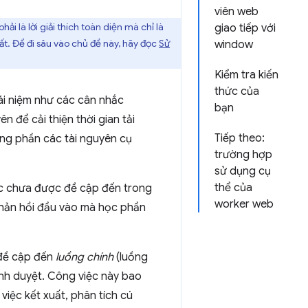
viên web
 là lời giải thích toàn diện mà chỉ là
giao tiếp với
ất. Để đi sâu vào chủ đề này, hãy đọc
Sử
window
Kiểm tra kiến
thức của
ái niệm như các cân nhắc
bạn
n để cải thiện thời gian tải
Tiếp theo:
ng phần các tài nguyên cụ
trường hợp
sử dụng cụ
thể của
ược chưa được đề cập đến trong
worker web
 phản hồi đầu vào mà học phần
 đề cập đến
luồng chính
(luồng
ình duyệt. Công việc này bao
việc kết xuất, phân tích cú