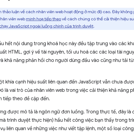
thảo luận về cách nhân viên web hoạt động ở mức độ cao. Đây không phải
nhân viên web
minh hoạ tiếp theo
về cách chúng có thể cải thiện hiệu su
chạy JavaScript ngoài luồng chính của trình duyệt
.
ầu hết nội dung trong khoá học này đều tập trung vào các kh
ất HTML, gợi ý về tài nguyên, tối ưu hoá các các loại tài nguyê
và khả năng phản hồi cho người dùng đầu vào cũng như tải từ
một khía cạnh hiệu suất liên quan đến JavaScript vẫn chưa đ
ó là vai trò của nhân viên web trong việc cải thiện khả năng
 tiếp theo đề cập đến.
ờng được mô tả là ngôn ngữ đơn luồng. Trong thực tế, đây là
mà trình duyệt thực hiện) hầu hết công việc bạn thấy trong tr
ụ liên quan về những việc như viết tập lệnh, một số loại công 