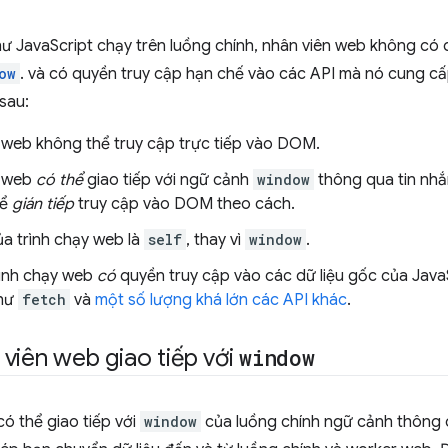
 JavaScript chạy trên luồng chính, nhân viên web không có q
ow
. và có quyền truy cập hạn chế vào các API mà nó cung c
sau:
 web không thể truy cập trực tiếp vào DOM.
n web
có thể
giao tiếp với ngữ cảnh
window
thông qua tin nhắn
hể
gián tiếp
truy cập vào DOM theo cách.
ủa trình chạy web là
self
, thay vì
window
.
rình chạy web
có
quyền truy cập vào các dữ liệu gốc của Java
như
fetch
và
một số lượng khá lớn các API khác
.
viên web giao tiếp với
window
ó thể giao tiếp với
window
của luồng chính ngữ cảnh thông q