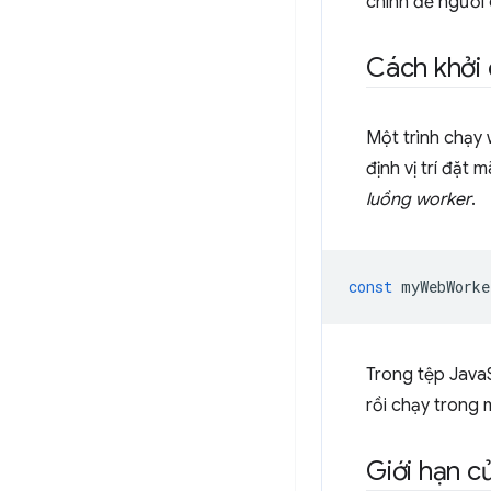
chính để người
Cách khởi 
Một trình chạy
định vị trí đặt
luồng worker
.
const
myWebWorke
Trong tệp Java
rồi chạy trong 
Giới hạn c