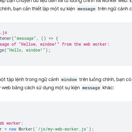
p bạn chuyển dữ liệu đến và từ luồng chính và worker web. Để
hính, bạn cần thiết lập một sự kiện
message
trên ngữ cảnh củ
.js
tener
(
"message"
,
()
=
>
{
sage of "Hellow, window!" from the web worker:
ge
(
"Hello, window!"
);
một tập lệnh trong ngữ cảnh
window
trên luồng chính, bạn c
ạy web bằng cách sử dụng một sự kiện
message
khác:
eb worker:
r
=
new
Worker
(
'/js/my-web-worker.js'
);