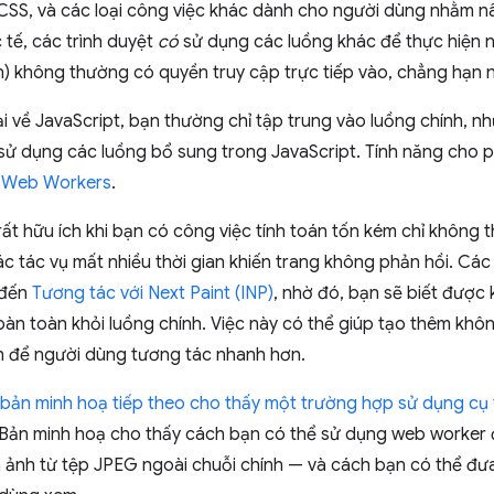
SS, và các loại công việc khác dành cho người dùng nhằm nâ
 tế, các trình duyệt
có
sử dụng các luồng khác để thực hiện n
ển) không thường có quyền truy cập trực tiếp vào, chẳng hạn
i về JavaScript, bạn thường chỉ tập trung vào luồng chính, n
sử dụng các luồng bổ sung trong JavaScript. Tính năng cho p
 Web Workers
.
ất hữu ích khi bạn có công việc tính toán tốn kém chỉ không 
c tác vụ mất nhiều thời gian khiến trang không phản hồi. Cá
 đến
Tương tác với Next Paint (INP)
, nhờ đó, bạn sẽ biết được 
oàn toàn khỏi luồng chính. Việc này có thể giúp tạo thêm khô
nh để người dùng tương tác nhanh hơn.
bản minh hoạ tiếp theo cho thấy một trường hợp sử dụng cụ 
 Bản minh hoạ cho thấy cách bạn có thể sử dụng web worker 
nh ảnh từ tệp JPEG ngoài chuỗi chính — và cách bạn có thể đưa 