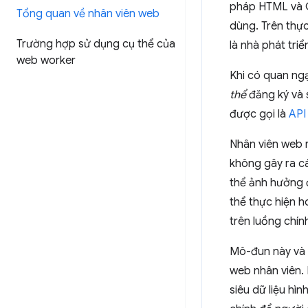
pháp HTML và C
Tổng quan về nhân viên web
dùng. Trên thực
Trường hợp sử dụng cụ thể của
là nhà phát tri
web worker
Khi có quan ngạ
thể
đăng ký và 
được gọi là
API
Nhân viên web r
không gây ra cá
thể ảnh hưởng
thể thực hiện h
trên luồng chí
Mô-đun này và
web nhân viên.
siêu dữ liệu hì