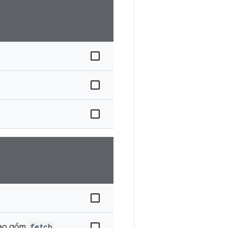
bao gồm
fetch
.