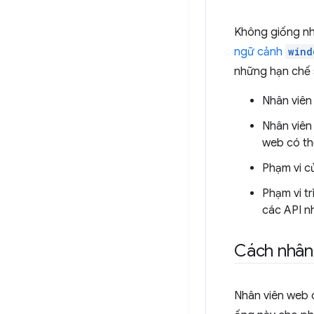
Không giống như
ngữ cảnh
wind
những hạn chế 
Nhân viên
Nhân viê
web có t
Phạm vi c
Phạm vi t
các API 
Cách nhân 
Nhân viên web c