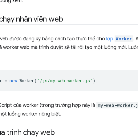
 dùng xem.
chạy nhân viên web
 web được đăng ký bằng cách tạo thực thể cho
lớp
Worker
. 
 mã worker web mà trình duyệt sẽ tải rồi tạo một luồng mới. Lu
r
=
new
Worker
(
'/js/my-web-worker.js'
);
Script của worker (trong trường hợp này là
my-web-worker.j
một luồng worker riêng biệt.
ủa trình chạy web