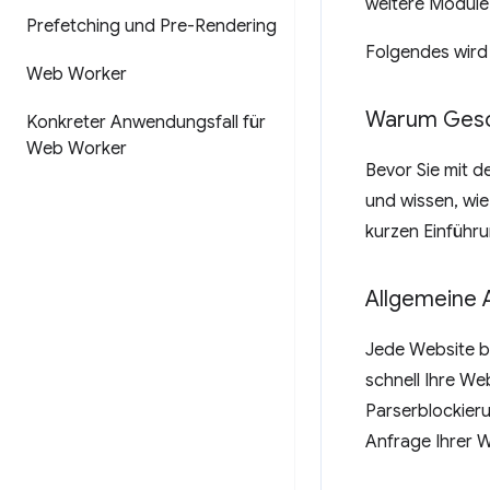
weitere Module
Prefetching und Pre-Rendering
Folgendes wird
Web Worker
Warum Gesch
Konkreter Anwendungsfall für
Web Worker
Bevor Sie mit d
und wissen, wie
kurzen Einführu
Allgemeine 
Jede Website be
schnell Ihre W
Parserblockier
Anfrage Ihrer W