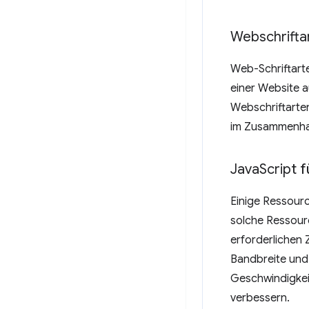
Webschrifta
Web-Schriftart
einer Website 
Webschriftarte
im Zusammenhan
Java
Script 
Einige Ressourc
solche Ressourc
erforderlichen 
Bandbreite und
Geschwindigkeit
verbessern.