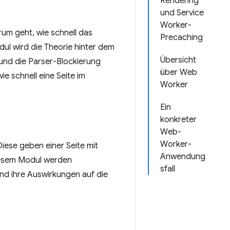
Rendering
und Service
Worker-
rum geht, wie schnell das
Precaching
dul wird die Theorie hinter dem
Übersicht
und die Parser-Blockierung
über Web
ie schnell eine Seite im
Worker
Ein
konkreter
Web-
Worker-
iese geben einer Seite mit
Anwendung
diesem Modul werden
sfall
d ihre Auswirkungen auf die