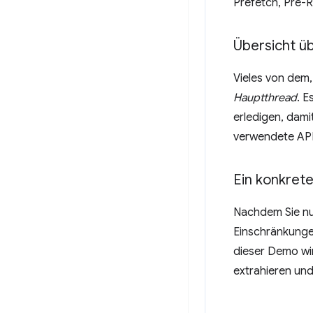
Prefetch, Pre-
Übersicht 
Vieles von dem,
Hauptthread
. E
erledigen, dami
verwendete API
Ein konkre
Nachdem Sie nu
Einschränkunge
dieser Demo wi
extrahieren und