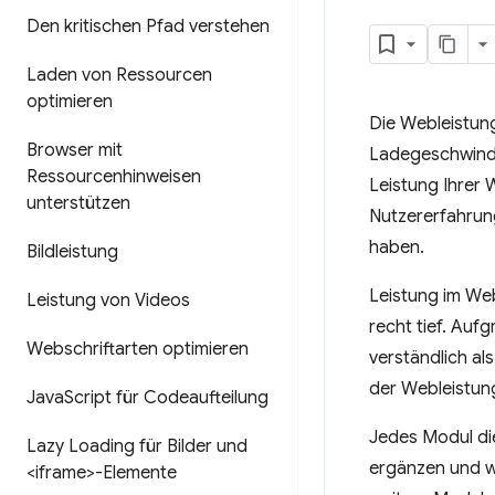
Den kritischen Pfad verstehen
Laden von Ressourcen
optimieren
Die Webleistung
Browser mit
Ladegeschwindi
Ressourcenhinweisen
Leistung Ihrer 
unterstützen
Nutzererfahrung 
haben.
Bildleistung
Leistung im Web
Leistung von Videos
recht tief. Auf
Webschriftarten optimieren
verständlich al
der Webleistung,
Java
Script für Codeaufteilung
Jedes Modul die
Lazy Loading für Bilder und
ergänzen und wi
<iframe>-Elemente