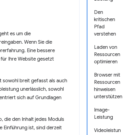
Den
kritischen
Pfad
geht es um die
verstehen
reingaben. Wenn Sie die
Laden von
ererfahrung. Eine bessere
Ressourcen
h für Ihre Website gesetzt
optimieren
Browser mit
t sowohl breit gefasst als auch
Ressourcen
bleistung unerlässlich, sowohl
hinweisen
unterstützen
zentriert sich auf Grundlagen
Image-
Leistung
, die den Inhalt jedes Moduls
Einführung ist, sind derzeit
Videoleistun