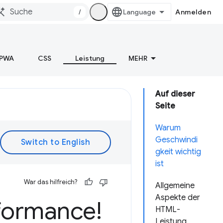
/
Anmelden
PWA
CSS
Leistung
MEHR
Auf dieser
Seite
Warum
Geschwindi
gkeit wichtig
ist
War das hilfreich?
Allgemeine
Aspekte der
formance!
HTML-
Leistung