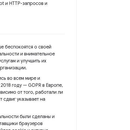
ipt и HTTP-запросов и
ше беспокоятся о своей
альности и внимательное
слугам и улучшить их
организации.
сь во всем мире и
 2018 году — GDPR в Европе,
висимо от того, работали ли
 сдвиг указывает на
альности были сделаны и
ставщики браузеров