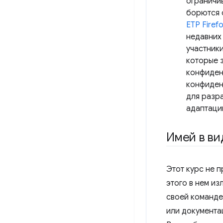
ограничи
борются 
ETP Firef
недавних
участник
которые 
конфиден
конфиден
для разр
адаптации
Имей в ви
Этот курс не 
этого в нем из
своей команде
или документа