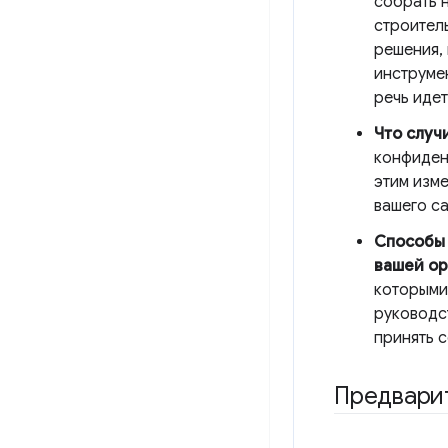
собрать 
строител
решения,
инструме
речь иде
Что случ
конфиденц
этим изме
вашего са
Способы 
вашей ор
которыми
руководс
принять 
Предвари