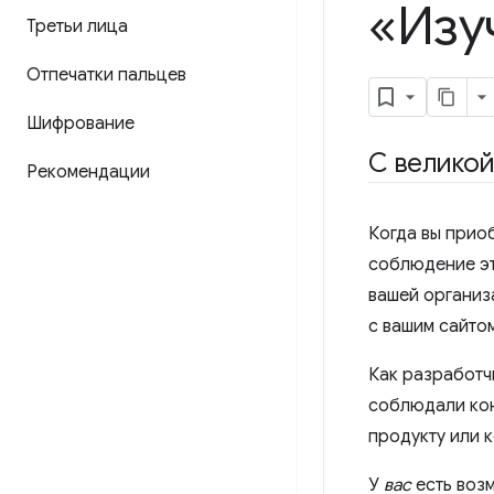
«Изу
Третьи лица
Отпечатки пальцев
Шифрование
С велико
Рекомендации
Когда вы приоб
соблюдение эт
вашей организ
с вашим сайто
Как разработчи
соблюдали кон
продукту или 
У
вас
есть воз