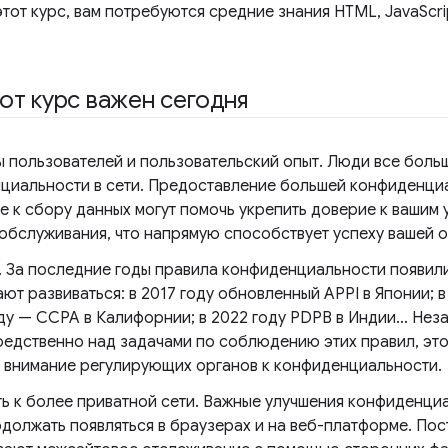
этот курс, вам потребуются средние знания HTML, JavaScr
от курс важен сегодня
 пользователей и пользовательский опыт. Люди все боль
циальности в сети. Предоставление большей конфиденци
 к сбору данных могут помочь укрепить доверие к вашим у
 обслуживания, что напрямую способствует успеху вашей 
. За последние годы правила конфиденциальности появили
т развиваться: в 2017 году обновленный APPI в Японии; в
ду — CCPA в Калифорнии; в 2022 году PDPB в Индии… Неза
редственно над задачами по соблюдению этих правил, этот
 внимание регулирующих органов к конфиденциальности.
ть к более приватной сети. Важные улучшения конфиденци
одолжать появляться в браузерах и на веб-платформе. По