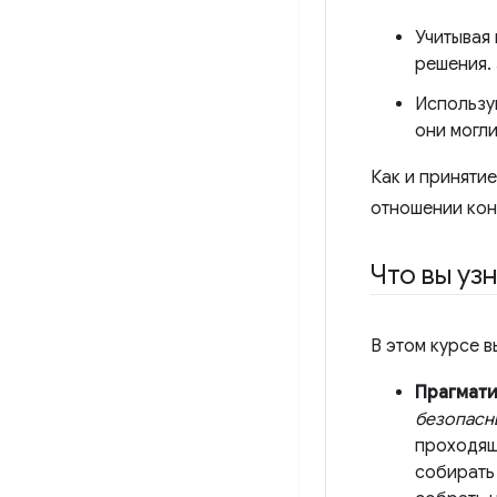
Учитывая
решения.
Используй
они могл
Как и приняти
отношении ко
Что вы уз
В этом курсе в
Прагмат
безопасн
проходящ
собирать