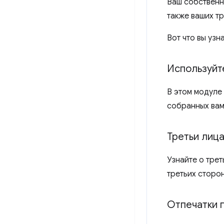
Ваш собственны
также ваших т
Вот что вы узн
Используйт
В этом модуле
собранных вами
Третьи лиц
Узнайте о трет
третьих сторон
Отпечатки 