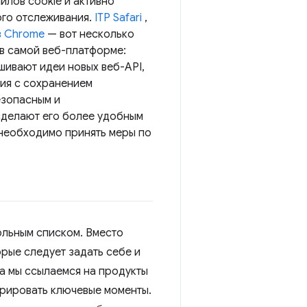
лов cookie и активно
ого отслеживания.
ITP Safari
,
в Chrome
— вот несколько
 в самой веб-платформе:
шивают идеи новых веб-API,
ния с сохранением
езопасным и
сделают его более удобным
 необходимо принять меры по
ольным списком. Вместо
орые следует задать себе и
са мы ссылаемся на продукты
рировать ключевые моменты.