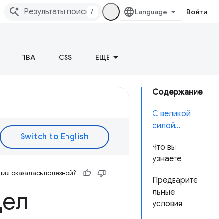
/
Войти
ПВА
CSS
ЕЩЁ
Содержание
С великой
силой…
Что вы
узнаете
ия оказалась полезной?
Предварите
дел
льные
условия