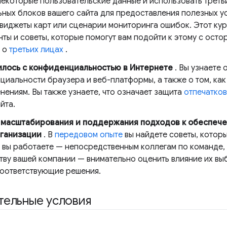
некоторые пользовательские данные и использовать третьи
ьных блоков вашего сайта для предоставления полезных у
 виджеты карт или сценарии мониторинга ошибок. Этот ку
нты и советы, которые помогут вам подойти к этому с ост
т о
третьих лицах
.
илось с конфиденциальностью в Интернете
. Вы узнаете
иальности браузера и веб-платформы, а также о том, как 
нениям. Вы также узнаете, что означает защита
отпечатков
йта.
масштабирования и поддержания подходов к обеспеч
ганизации
. В
передовом опыте
вы найдете советы, которы
 вы работаете — непосредственным коллегам по команде, 
тву вашей компании — внимательно оценить влияние их в
соответствующие решения.
тельные условия