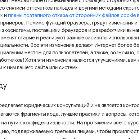
вают межсайтовое отслеживание с помощью сторонних фай
со снятием отпечатков пальцев и другими методами скрыт
ox
и
планы поэтапного отказа от сторонних файлов cookie 
 примеров. Помимо функций браузера, грядут изменения и
и экосистемы, поставщики браузеров и разработчики вына
заменят старые и реализуют важные варианты использова
циальности. Все эти изменения делают Интернет более б
циальным местом для пользователей, а также, возможно, 
аботчиков! Хотя эти изменения являются улучшениями, вам
 к ним вашего сайта или системы.
ду
предлагает юридических консультаций и не является контр
лагаются фрагменты кода, лучшие практики и вопросы, кот
 на пути к конфиденциальности. На протяжении всего кур
цию, поддерживаемую третьими лицами, чтобы проиллюст