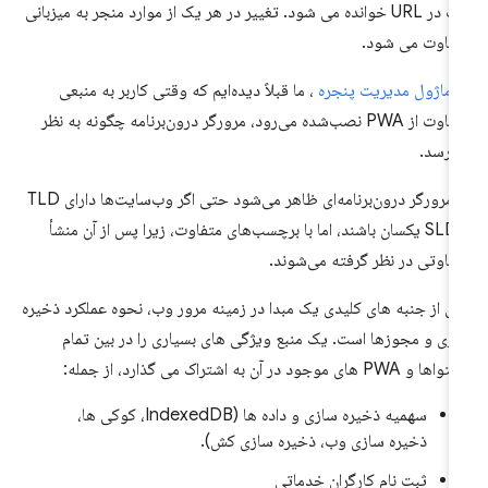
چپ در URL خوانده می شود. تغییر در هر یک از موارد منجر به میزبانی
فاوت می شود.
ر
ماژول مدیریت پنجره
، ما قبلاً دیده‌ایم که وقتی کاربر به منبعی
متفاوت از PWA نصب‌شده می‌رود، مرورگر درون‌برنامه چگونه به نظر
‌رسد.
آن مرورگر درون‌برنامه‌ای ظاهر می‌شود حتی اگر وب‌سایت‌ها دارای TLD
و SLD یکسان باشند، اما با برچسب‌های متفاوت، زیرا پس از آن منشأ
فاوتی در نظر گرفته می‌شوند.
ی از جنبه های کلیدی یک مبدا در زمینه مرور وب، نحوه عملکرد ذخیره
زی و مجوزها است. یک منبع ویژگی های بسیاری را در بین تمام
و PWA های موجود در آن به اشتراک می گذارد، از جمله:
سهمیه ذخیره سازی و داده ها (IndexedDB، کوکی ها،
ذخیره سازی وب، ذخیره سازی کش).
ثبت نام کارگران خدماتی