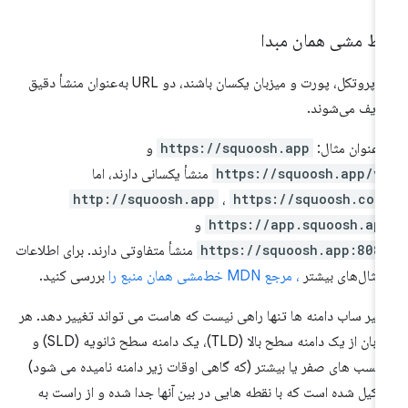
ط مشی همان مبدا
اگر پروتکل، پورت و میزبان یکسان باشند، دو URL به‌عنوان منشأ دقیق
ریف می‌شوند.
 عنوان مثال:
https://squoosh.app
و
https://squoosh.app/v
منشأ یکسانی دارند، اما
http://squoosh.app
،
https://squoosh.com
https://app.squoosh.ap
و
https://squoosh.app:808
منشأ متفاوتی دارند. برای اطلاعات
مثال‌های بیشتر
، مرجع MDN خط‌مشی همان منبع را
بررسی کنید.
ییر ساب دامنه ها تنها راهی نیست که هاست می تواند تغییر دهد. هر
میزبان از یک دامنه سطح بالا (TLD)، یک دامنه سطح ثانویه (SLD) و
چسب های صفر یا بیشتر (که گاهی اوقات زیر دامنه نامیده می شود)
کیل شده است که با نقطه هایی در بین آنها جدا شده و از راست به