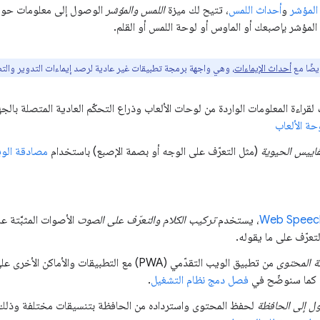
المؤشر
و
أحداث اللمس
، تتيح لك ميزة
اللمس والمؤشر
الوصول إلى معلومات حول 
لمؤشر بإصبعك أو الماوس أو لوحة اللمس أو القلم.
أحداث الإيماءات
، وهي واجهة برمجة تطبيقات غير عادية لرصد إيماءات التدوير وال
لقراءة المعلومات الواردة من لوحات الألعاب وذراع التحكّم العادية المتصلة بال
حة الألعاب
قاييس الحيوية
(مثل التعرّف على الوجه أو بصمة الإصبع) باستخدام
مصادقة الويب أو 
Web Speec
، يستخدم
تركيب الكلام والتعرّف على الصوت
الأصوات المثبَّتة ع
تعرّف على ما يقوله.
ة المحتوى
من تطبيق الويب التقدّمي (PWA) مع التطبيقات والأماكن الأخرى على الجهاز، وذلك بفضل
 كما سنوضّح في
فصل دمج نظام التشغيل
.
ول إلى الحافظة
لحفظ المحتوى واسترداده من الحافظة بتنسيقات مختلفة وذل