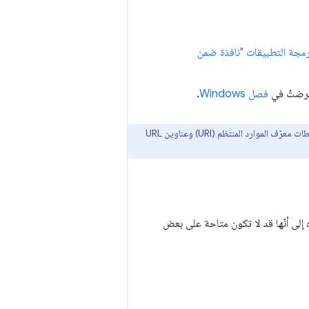
مجة التطبيقات "نافذة ضمن
عرضتُ في
فصل Windows
.
يمكنك دمج تطبيق الويب التقدّمي (PWA) مع العديد من التطبيقات الخاصة بالنظام الأساسي باستخدام مخططات معرّف الموارد المنتظم (URI) وعناوين URL
ت التي يمكنك استخدامها في تطبيق الويب التقدّمي (PWA) مع الانتباه إلى أنّها قد لا تكون متاحة على بعض