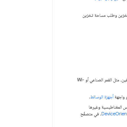
ب مساحة تخزين وطلب مساحة تخزين
على الموقع الجغرافي للمستخدم من خلال مزوّدي خدمة مختلفين، مثل القمر الصناعي أو Wi-
م واجهة
أجهزة الوسائط
.
 المغناطيسية وغيرها
DeviceOrien
. في متصفّح