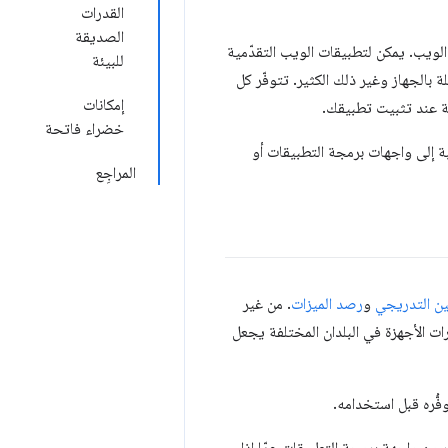
القدرات
الصديقة
لويب. يمكن لتطبيقات الويب التقدّمية
للبيئة
ة بالجهاز وغير ذلك الكثير. تتوفّر كل
إمكانات
خضراء فاتحة
ة إلى واجهات برمجة التطبيقات أو
المراجِع
ن التدريجي
و
رصد الميزات
. من غير
ات الأجهزة في البلدان المختلفة يجعل
ُّره قبل استخدامه.