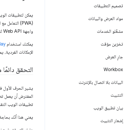
تصميم التطبيقات
يمكن لتطبيقات الويب
مواد العرض والبيانات
(PWA) التعامل
مشغّلو الخدمات
واجهة Web API لتطبيق الويب التقدّمي (PWA)، وتتوفّر بعض واجهات برمجة التطبيقات الإضافية عند تثبيت تطبيقك.
تخزين مؤقت
يمكنك استخدام
day
الإمكانات الفردية، 
جارٍ العرض
التحقق دائمًا 
Workbox
البيانات بلا اتصال بالإنترنت
يشير الحرف الأول في تطبيق الويب التق
التثبيت
المفترض أن يعمل تطب
تطبيقات الويب التقدّمية (PWA) نظامًا أساسيًا مثاليًا بفضل تق
بيان تطبيق الويب
يعني هذا أنّك بحاجة
إشعار التثبيت