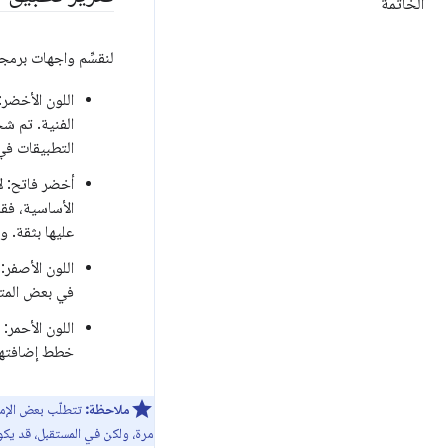
الخاتمة
لنقسِّم واجهات برمجة التطبيقا
اللون الأخضر
الفنية. تم ش
التطبيقات في
أخضر فاتح: ل
الأساسية، فق
عليها بثقة. وم
اللون الأصفر
في بعض المتص
خطط إضافتها 
ملاحظة:
تتطلّب بعض الإم
مرة، ولكن في المستقبل، قد يكو