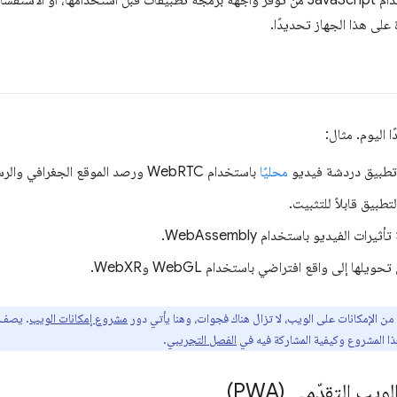
عليك التحقق باستخدام JavaScript من توفُّر واجهة برمجة تطبيقات قبل استخدامها، أ
على هذا الجهاز تحديدًا.
ا اليوم. مثال:
 تطبيق دردشة فيديو
محليًا
باستخدام WebRTC ورصد الموقع الجغرافي والرسائل الفورية.
طبيق قابلاً للتثبيت.
رات الفيديو باستخدام WebAssembly.
لها إلى واقع افتراضي باستخدام WebGL وWebXR.
 من الإمكانات على الويب، لا تزال هناك فجوات، وهنا يأتي دور
مشروع إمكانات الويب
. يصف 
هذا المشروع وكيفية المشاركة فيه في
الفصل التجريبي
.
يب التقدّمي (PWA)