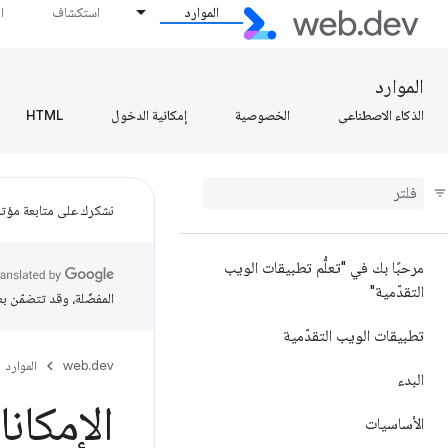
الموارد
استكشاف
ا
الموارد
الذكاء الاصطناعي
الخصوصية
إمكانية الدخول
HTML
نشكرك على متابعة مؤتمر ogle I/O
مرحبًا بك في "تعلُّم تطبيقات الويب
التقدّمية"
المفضّلة، وقد تتضمّن ب
تطبيقات الويب التقدّمية
web.dev
الموارد
البدء
الإمكان
الأساسيات