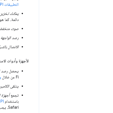
التطبيقات Performance API
يمكنك تخزين ا
دائمة، كما ه
صوت منخفض 
رصد الواجهة
ب
الاتصال بالشب
الأجهزة وأدوات الاس
يحصل
رصد ا
Fi من خلال
و
يتلقى
الكامير
تجمع
أجهزة ا
باستخدام
PI
Safari، يجب استخدام