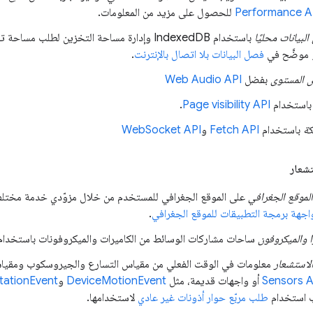
للحصول على مزيد من المعلومات.
لبيانات محليًا
باستخدام IndexedDB وإدارة مساحة التخزين لطل
و موضَّح في
فصل البيانات بلا اتصال بالإنترنت
.
المستوى
بفضل
Web Audio API
استخدام
Page visibility API
.
كة
باستخدام
Fetch API
و
WebSocket API
تشعار
لموقع الجغرافي
اجهة برمجة التطبيقات للموقع الجغرافي
.
ا والميكروفون
ساحات مشاركات الوسائط من الكاميرات والميكروفونات باستخدا
لاستشعار
معلومات في الوقت الفعلي من مقياس التسارع والجيروسكوب ومقياس
Sensors A
أو واجهات قديمة، مثل
DeviceMotionEvent
و
tationEvent
طلب مربّع حوار أذونات غير عادي
لاستخدامها.