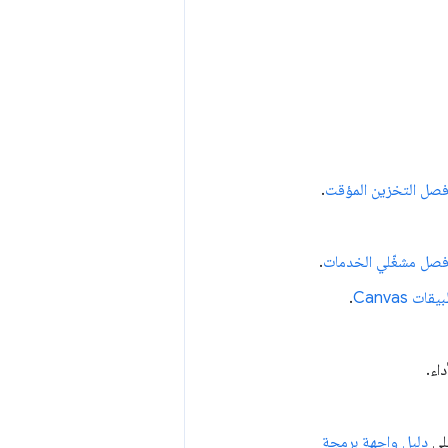
صل التخزين المؤقت
.
صل مشغّلي الخدمات
.
 Canvas
.
اء.
على
دليل واجهة برمجة