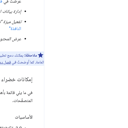
عرضتُ في
فص
إدارة بيانات 
تفعيل ميزة "ن
النافذة"
عرض المحتوى
ملاحظة:
العامة، كما أوضحتُ في
فصل دمج
إمكانات خضراء 
المتصفّحات.
الأساسيات