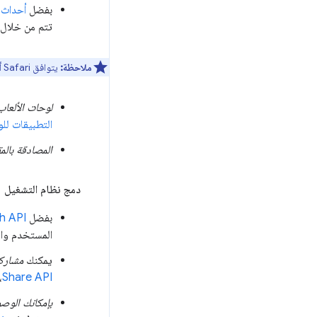
بفضل
أحداث 
تتم من خلال ا
ملاحظة:
يتوافق Safari أيضًا مع
لوحات الألعاب
التطبيقات للو
المصادقة بالم
دمج نظام التشغيل
بفضل
h API
المستخدم وال
يمكنك
مشارك
Share API
،
بإمكانك الوص