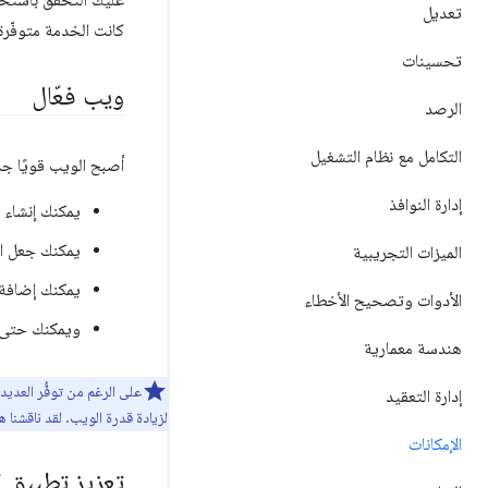
تعديل
كانت الخدمة متوفّرة 
تحسينات
ويب فعّال
الرصد
التكامل مع نظام التشغيل
أصبح الويب قويًا جدً
إدارة النوافذ
يمكنك إنشاء
يمكنك جعل الت
الميزات التجريبية
يمكنك إضافة تأثي
الأدوات وتصحيح الأخطاء
ويمكنك حتى تحوي
هندسة معمارية
على الرغم من توفُّر العديد
إدارة التعقيد
لزيادة قدرة الويب. لقد ناقشنا 
الإمكانات
تعزيز تطبيق الو