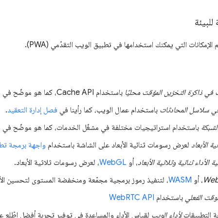
للبيئة
الإمكانات التي يمكنك استخدامها في تطبيق الويب التقدّمي (PWA).
 في ذاكرة التخزين المؤقت محليًا
باستخدام Cache API، كما هو موضّح في
ف
 في سلاسل المحادثات
باستخدام عمال الويب، كما رأينا في
فصل إدارة التعقيد
.
لشبكة
باستخدام استراتيجيات مختلفة في مشغّل الخدمات، كما هو موضّح في
ف
ة الأبعاد
لعرض رسومات ثنائية الأبعاد على الشاشة باستخدام
واجهة برمجة تطبيقات
 الأداء ثنائية وثلاثية الأبعاد
، أو
WebGL
، لعرض رسومات ثلاثية الأبعاد.
Web
، أو
WASM
، لتنفيذ رموز برمجية مجمّعة ومنخفضة المستوى لتحسين الأد
لوقت الفعلي
باستخدام
WebRTC API
ة التطبيقات
لأداء الويب
لقياس الأداء والمساعدة في توفير تجربة أفضل اطّلِع 