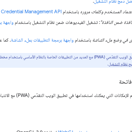
ل دمج نظام التشغيل
.
اعتماد المستخدم وكلمات مروره
باستخدام
Credential Management API
افذة ضمن النافذة"
: تشغيل الفيديوهات ضمن نظام التشغيل باستخدام
واجهة بر
 في وضع ملء الشاشة
باستخدام
واجهة برمجة التطبيقات بملء الشاشة
، كما 
 نظام التشغيل
.
فاتحة
في ما يلي قائمة بأهم الإمكانا