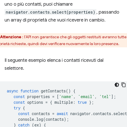
uno o più contatti, puoi chiamare
navigator.contacts.select(properties)
, passando
un array di proprietà che vuoi ricevere in cambio.
Attenzione
: l'API non garantisce che gli oggetti restituiti avranno tutte
prietà richieste, quindi devi verificare nuovamente la loro presenza.
Il seguente esempio elenca i contatti ricevuti dal
selettore.
async
function
getContacts
()
{
const
properties
=
[
'name'
,
'email'
,
'tel'
];
const
options
=
{
multiple
:
true
};
try
{
const
contacts
=
await
navigator
.
contacts
.
select
console
.
log
(
contacts
);
}
catch
(
ex
)
{