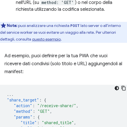
nell'URL (su
method: 'GET'
) o nel corpo della
richiesta utilizzando la codifica selezionata.
Nota:
puoi analizzare una richiesta
lato server o all'interno
POST
del service worker se vuoi evitare un viaggio alla rete. Per ulteriori
dettagli, consulta
questo esempio
.
Ad esempio, puoi definire per la tua PWA che vuoi
ricevere dati condivisi (solo titolo e URL) aggiungendoli al
manifest:
...
"share_target"
:
{
"action"
:
"/receive-share/"
,
"method"
:
"GET"
,
"params"
:
{
"title"
:
"shared_title"
,