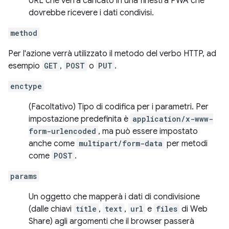
URL che verrà caricato in una finestra PWA che
dovrebbe ricevere i dati condivisi.
method
Per l'azione verrà utilizzato il metodo del verbo HTTP, ad
esempio
GET
,
POST
o
PUT
.
enctype
(Facoltativo) Tipo di codifica per i parametri. Per
impostazione predefinita è
application/x-www-
form-urlencoded
, ma può essere impostato
anche come
multipart/form-data
per metodi
come
POST
.
params
Un oggetto che mapperà i dati di condivisione
(dalle chiavi
title
,
text
,
url
e
files
di Web
Share) agli argomenti che il browser passerà