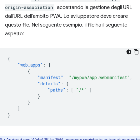
origin-association
, accettando la gestione degli URL
dall'URL dell'ambito PWA. Lo sviluppatore deve creare
questo file. Nel seguente esempio, il file ha il seguente
aspetto:
{
"web_apps"
:
[
{
"manifest"
:
"/mypwa/app.webmanifest"
,
"details"
:
{
"paths"
:
[
"/*"
]
}
}
]
}
Su Android con WebAPK, le PWA vengono registrate automaticamente