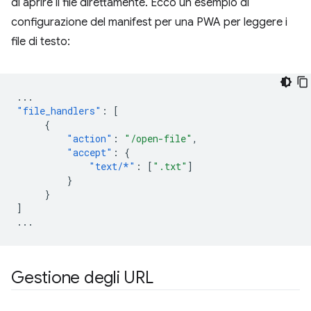
di aprire il file direttamente. Ecco un esempio di
configurazione del manifest per una PWA per leggere i
file di testo:
...
"file_handlers"
:
[
{
"action"
:
"/open-file"
,
"accept"
:
{
"text/*"
:
[
".txt"
]
}
}
]
...
Gestione degli URL