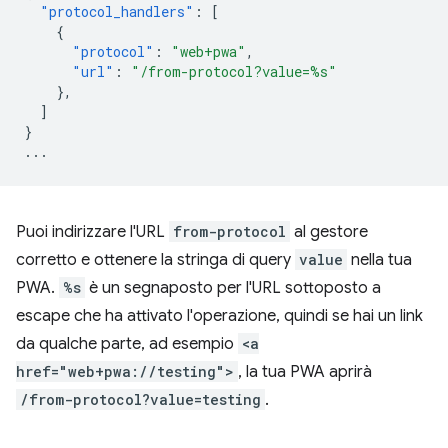
"protocol_handlers"
:
[
{
"protocol"
:
"web+pwa"
,
"url"
:
"/from-protocol?value=%s"
},
]
}
...
Puoi indirizzare l'URL
from-protocol
al gestore
corretto e ottenere la stringa di query
value
nella tua
PWA.
%s
è un segnaposto per l'URL sottoposto a
escape che ha attivato l'operazione, quindi se hai un link
da qualche parte, ad esempio
<a
href="web+pwa://testing">
, la tua PWA aprirà
/from-protocol?value=testing
.