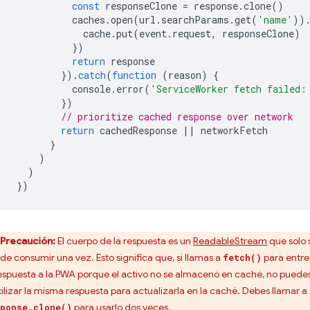
const
responseClone
=
response
.
clone
()
caches
.
open
(
url
.
searchParams
.
get
(
'name'
))
cache
.
put
(
event
.
request
,
responseClone
)
})
return
response
}).
catch
(
function
(
reason
)
{
console
.
error
(
'ServiceWorker fetch failed:
})
// prioritize cached response over network
return
cachedResponse
||
networkFetch
}
)
)
})
Precaución:
El cuerpo de la respuesta es un
ReadableStream
que solo 
de consumir una vez. Esto significa que, si llamas a
para entre
fetch()
respuesta a la PWA porque el activo no se almacenó en caché, no puede
tilizar la misma respuesta para actualizarla en la caché. Debes llamar a
para usarlo dos veces.
ponse.clone()