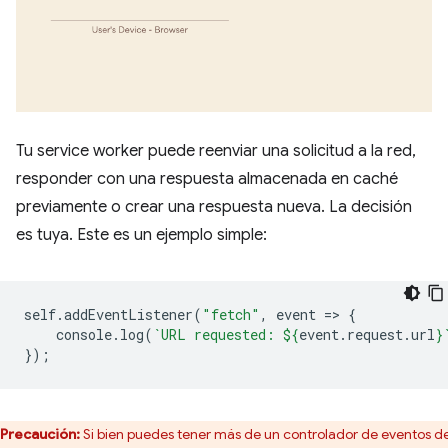
Tu service worker puede reenviar una solicitud a la red,
responder con una respuesta almacenada en caché
previamente o crear una respuesta nueva. La decisión
es tuya. Este es un ejemplo simple:
self
.
addEventListener
(
"fetch"
,
event
=
>
{
console
.
log
(
`URL requested: 
${
event
.
request
.
url
}
});
Precaución:
Si bien puedes tener más de un controlador de eventos d