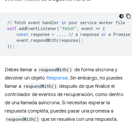
//
fetch
event
handler
in
your
service
worker
file
self
.
addEventListener
(
"fetch"
,
event
=
>
{
const
response
=
....
//
a
response
or
a
Promise
event
.
respondWith
(
response
);
});
Debes llamar a
respondWith()
de forma síncrona y
devolver un objeto
Response
. Sin embargo, no puedes
llamar a
respondWith()
después de que finalice el
controlador de eventos de recuperación, como dentro
de una llamada asíncrona. Si necesitas esperar la
respuesta completa, puedes pasar una promesa a
respondWith()
que se resuelva con una respuesta.