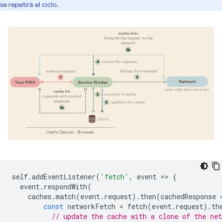
se repetirá el ciclo.
self
.
addEventListener
(
'fetch'
,
event
=
>
{
event
.
respondWith
(
caches
.
match
(
event
.
request
).
then
(
cachedResponse
const
networkFetch
=
fetch
(
event
.
request
).
th
// update the cache with a clone of the net