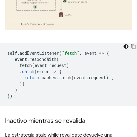
self
.
addEventListener
(
"fetch"
,
event
=
>
{
event
.
respondWith
(
fetch
(
event
.
request
)
.
catch
(
error
=
>
{
return
caches
.
match
(
event
.
request
)
;
})
);
});
Inactivo mientras se revalida
La estrategia stale while revalidate devuelve una