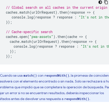
// Global search on all caches in the current origin
caches
.
match
(
urlOrRequest
).
then
(
response
=
>
{
console
.
log
(
response
?
response
:
"It's not in th
});
// Cache-specific search
caches
.
open
(
"pwa-assets"
).
then
(
cache
=
>
{
cache
.
match
(
urlOrRequest
).
then
(
response
=
>
{
console
.
log
(
response
?
response
:
"It's not in t
});
});
Cuando se usa
con
, la promesa de coinciden
match()
respondWith()
resolverá con el elemento encontrado o sin nada. Solo se rechazará si 
problema que impidió que se completara la operación de búsqueda. Pa
ojar un error si no se encuentran resultados, deberás inspeccionar los
ultados antes de devolver una respuesta a
.
respondWith()