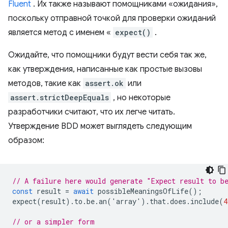
Fluent
. Их также называют помощниками «ожидания»,
поскольку отправной точкой для проверки ожиданий
является метод с именем «
expect()
.
Ожидайте, что помощники будут вести себя так же,
как утверждения, написанные как простые вызовы
методов, такие как
assert.ok
или
assert.strictDeepEquals
, но некоторые
разработчики считают, что их легче читать.
Утверждение BDD может выглядеть следующим
образом:
// A failure here would generate "Expect result to b
const
result
=
await
possibleMeaningsOfLife
();
expect
(
result
).
to
.
be
.
an
(
'
array
'
).
that
.
does
.
include
(
4
// or a simpler form