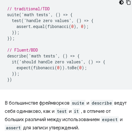
// traditional/TDD
suite
(
'
math
tests
'
,
()
=
>
{
test
(
'
handle
zero
values
'
,
()
=
>
{
assert
.
equal
(
fibonacci
(
0
),
0
);
});
});
// Fluent/BDD
describe
(
'
math
tests
'
,
()
=
>
{
it
(
'
should
handle
zero
values
'
,
()
=
>
{
expect
(
fibonacci
(
0
)).
toBe
(
0
);
});
})
В большинстве фреймворков
suite
и
describe
ведут
себя одинаково, как и
test
и
it
, в отличие от
больших различий между использованием
expect
и
assert
для записи утверждений.