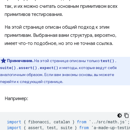
так, и их можно считать основным примитивом всех
примитивов тестирования.
На этой странице описан общий подход к этим
примитивам. Выбранная вами структура, вероятно,
имеет что-то подобное, но это не точная ссылка.
Примечание.
На этой странице описаны только
,
test()
,
,
и методы, которые ведут себя
suite()
assert()
expect()
аналогичным образом. Если вам знакомы основы, вы можете
перейти к следующей странице.
Например:
import
{
fibonacci
,
catalan
}
from
'
..
/
src
/
math
.
js
'
;
import
{
assert
,
test
,
suite
}
from
'
a
-
made
-
up
-
testi