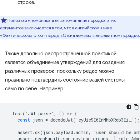
строке.
Полезная мнемоника для запоминания порядка этих
аргументов заключается в том, что в английском языке
«Фактическое» стоит перед «Ожидаемым» в алфавитном порядке.
Также довольно распространенной практикой
является объединение утверждений для создания
различных проверок, поскольку редко можно
правильно подтвердить состояние вашей системы
само по себе. Например:
test
(
'
JWT
parse
'
,
()
=
>
{
const
json
=
decodeJwt
(
'
eyJieSI6InNhbXRob3Ii
…
'
);
assert
.
ok
(
json
.
payload
.
admin
,
'
user
should
be
ad
assert
.
deepEqual
(
json
.
payload
.
groups
,
[
'
role
:
Adm