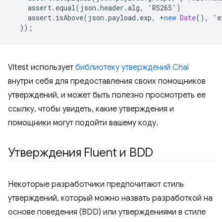
assert
.
equal
(
json
.
header
.
alg
,
'
RS265
'
)
assert
.
isAbove
(
json
.
payload
.
exp
,
+
new
Date
(),
'
e
});
Vitest использует
библиотеку утверждений Chai
внутри себя для предоставления своих помощников
утверждений, и может быть полезно просмотреть ее
ссылку, чтобы увидеть, какие утверждения и
помощники могут подойти вашему коду.
Утверждения Fluent и BDD
Некоторые разработчики предпочитают стиль
утверждений, который можно назвать разработкой на
основе поведения (BDD) или утверждениями в стиле