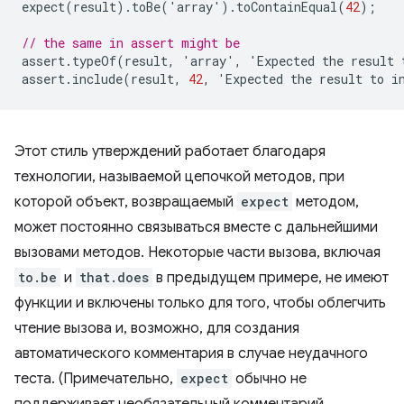
expect
(
result
).
toBe
(
'
array
'
).
toContainEqual
(
42
);
// the same in assert might be
assert
.
typeOf
(
result
,
'
array
'
,
'
Expected
the
result
assert
.
include
(
result
,
42
,
'
Expected
the
result
to
i
Этот стиль утверждений работает благодаря
технологии, называемой цепочкой методов, при
которой объект, возвращаемый
expect
методом,
может постоянно связываться вместе с дальнейшими
вызовами методов. Некоторые части вызова, включая
to.be
и
that.does
в предыдущем примере, не имеют
функции и включены только для того, чтобы облегчить
чтение вызова и, возможно, для создания
автоматического комментария в случае неудачного
теста. (Примечательно,
expect
обычно не