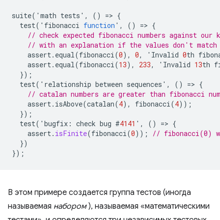
suite
(
'
math
tests
'
,
()
=
>
{
test
(
'
fibonacci
function
'
,
()
=
>
{
// check expected fibonacci numbers against our 
// with an explanation if the values don't match
assert
.
equal
(
fibonacci
(
0
),
0
,
'
Invalid
0
th
fibon
assert
.
equal
(
fibonacci
(
13
),
233
,
'
Invalid
13
th
f
});
test
(
'
relationship
between
sequences
'
,
()
=
>
{
// catalan numbers are greater than fibonacci nu
assert
.
isAbove
(
catalan
(
4
),
fibonacci
(
4
));
});
test
(
'
bugfix
:
check
bug
#
4141
'
,
()
=
>
{
assert
.
isFinite
(
fibonacci
(
0
));
// fibonacci(0) w
})
});
В этом примере создается группа тестов (иногда
называемая
набором
), называемая «математическими