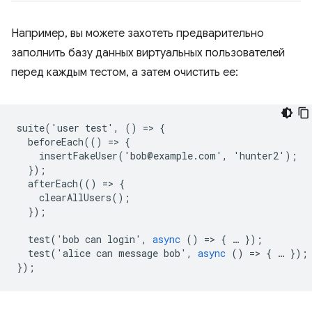
Например, вы можете захотеть предварительно
заполнить базу данных виртуальных пользователей
перед каждым тестом, а затем очистить ее:
suite
(
'
user
test
'
,
()
=
>
{
beforeEach
(()
=
>
{
insertFakeUser
(
'
bob
@
example
.
com
'
,
'
hunter2
'
);
});
afterEach
(()
=
>
{
clearAllUsers
();
});
test
(
'
bob
can
login
'
,
async
()
=
>
{
…
});
test
(
'
alice
can
message
bob
'
,
async
()
=
>
{
…
});
});