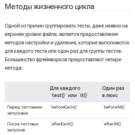
Методы жизненного цикла
Одной из причин группировать тесты, даже неявно на
верхнем уровне файла, является предоставление
методов настройки и удаления, которые выполняются
для каждого теста или один раз для группы тестов.
Большинство фреймворков предоставляют четыре
метода:
Для каждого
Один раз
`test()` или `it()`
в люкс
Перед тестовыми
`beforeEach()`
`beforeAll()`
запусками
После тестовых
`afterEach()`
`afterAll()`
запусков