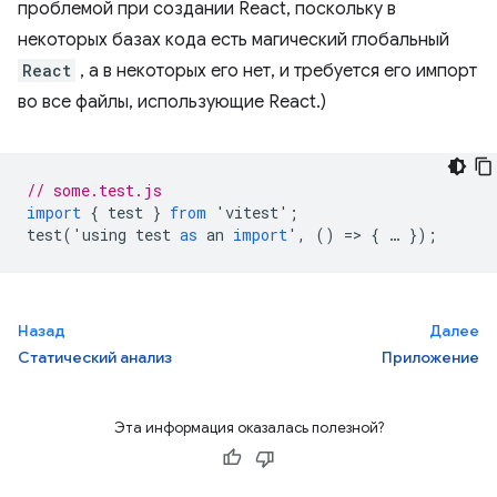
проблемой при создании React, поскольку в
некоторых базах кода есть магический глобальный
React
, а в некоторых его нет, и требуется его импорт
во все файлы, использующие React.)
// some.test.js
import
{
test
}
from
'
vitest
'
;
test
(
'
using
test
as
an
import
'
,
()
=
>
{
…
});
Назад
Далее
Статический анализ
Приложение
Эта информация оказалась полезной?