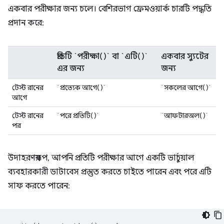
একবার পরীক্ষার জন্য চলে। বেশিরভাগ ফ্রেমওয়ার্ক চারটি পদ্ধতি
প্রদান করে:
প্রতিটি `পরীক্ষা()` বা `এটি()`
একবার স্যুটের
এর জন্য
জন্য
টেস্ট রানের
`প্রত্যেক আগে()`
`সকলের আগে()`
আগে
টেস্ট রানের
`পরে প্রতিটি()`
`আফটারঅল()`
পর
উদাহরণস্বরূপ, আপনি প্রতিটি পরীক্ষার আগে একটি ভার্চুয়াল
ব্যবহারকারী ডাটাবেস প্রস্তুত করতে চাইতে পারেন এবং পরে এটি
সাফ করতে পারেন: