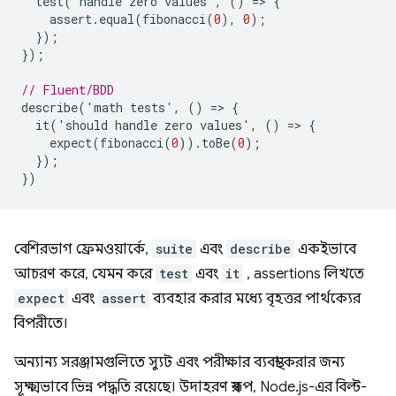
test
(
'
handle
zero
values
'
,
()
=
>
{
assert
.
equal
(
fibonacci
(
0
),
0
);
});
});
// Fluent/BDD
describe
(
'
math
tests
'
,
()
=
>
{
it
(
'
should
handle
zero
values
'
,
()
=
>
{
expect
(
fibonacci
(
0
)).
toBe
(
0
);
});
})
বেশিরভাগ ফ্রেমওয়ার্কে,
suite
এবং
describe
একইভাবে
আচরণ করে, যেমন করে
test
এবং
it
, assertions লিখতে
expect
এবং
assert
ব্যবহার করার মধ্যে বৃহত্তর পার্থক্যের
বিপরীতে।
অন্যান্য সরঞ্জামগুলিতে স্যুট এবং পরীক্ষার ব্যবস্থা করার জন্য
সূক্ষ্মভাবে ভিন্ন পদ্ধতি রয়েছে। উদাহরণ স্বরূপ, Node.js-এর বিল্ট-