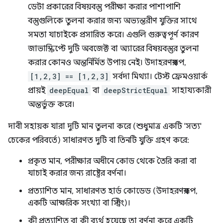
ডেটা প্রকারের বিষয়বস্তু পরীক্ষা করার পাশাপাশি
বস্তুগুলিকে তুলনা করার জন্য অভ্যন্তরীণ যুক্তির সাথে
সমতা যাচাইকে প্রসারিত করে। এগুলি গুরুত্বপূর্ণ কারণ
জাভাস্ক্রিপ্টে দুটি অবজেক্ট বা অ্যারের বিষয়বস্তুর তুলনা
করার কোনও অন্তর্নির্মিত উপায় নেই। উদাহরণস্বরূপ,
[1,2,3] == [1,2,3]
সর্বদা মিথ্যা। টেস্ট ফ্রেমওয়ার্ক
প্রায়ই
deepEqual
বা
deepStrictEqual
সাহায্যকারী
অন্তর্ভুক্ত করে।
দাবী সহায়ক যারা দুটি মান তুলনা করে (শুধুমাত্র একটি 'সত্য'
চেকের পরিবর্তে) সাধারণত দুটি বা তিনটি যুক্তি গ্রহণ করে:
প্রকৃত মান, পরীক্ষার অধীনে কোড থেকে তৈরি করা বা
যাচাই করার জন্য রাষ্ট্রের বর্ণনা।
প্রত্যাশিত মান, সাধারণত হার্ড কোডেড (উদাহরণস্বরূপ,
একটি আক্ষরিক সংখ্যা বা স্ট্রিং)।
কী প্রত্যাশিত বা কী ব্যর্থ হয়েছে তা বর্ণনা করে একটি