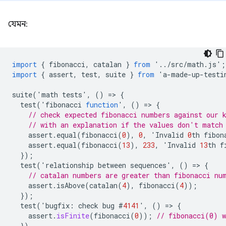
যেমন:
import
{
fibonacci
,
catalan
}
from
'
..
/
src
/
math
.
js
'
;
import
{
assert
,
test
,
suite
}
from
'
a
-
made
-
up
-
testi
suite
(
'
math
tests
'
,
()
=
>
{
test
(
'
fibonacci
function
'
,
()
=
>
{
// check expected fibonacci numbers against our 
// with an explanation if the values don't match
assert
.
equal
(
fibonacci
(
0
),
0
,
'
Invalid
0
th
fibon
assert
.
equal
(
fibonacci
(
13
),
233
,
'
Invalid
13
th
f
});
test
(
'
relationship
between
sequences
'
,
()
=
>
{
// catalan numbers are greater than fibonacci nu
assert
.
isAbove
(
catalan
(
4
),
fibonacci
(
4
));
});
test
(
'
bugfix
:
check
bug
#
4141
'
,
()
=
>
{
assert
.
isFinite
(
fibonacci
(
0
));
// fibonacci(0) w
})