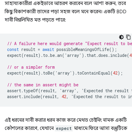
সাহায্যকারীরা একইভাবে আচরণ করবেন বলে আশা করুন, তবে
কিছু বিকাশকারী তাদের পড়া সহজ বলে মনে করেন। একটি BDD
দাবী নিম্নলিখিত মত পড়তে পারে:
// A failure here would generate "Expect result to b
const
result
=
await
possibleMeaningsOfLife
();
expect
(
result
).
to
.
be
.
an
(
'
array
'
).
that
.
does
.
include
(
4
// or a simpler form
expect
(
result
).
toBe
(
'
array
'
).
toContainEqual
(
42
);
// the same in assert might be
assert
.
typeOf
(
result
,
'
array
'
,
'
Expected
the
result
assert
.
include
(
result
,
42
,
'
Expected
the
result
to
i
এই ধরনের দাবী করার ধরন কাজ করে মেথড চেইনিং নামক একটি
কৌশলের কারণে, যেখানে
expect
মাধ্যমে ফিরে আসা বস্তুটিকে