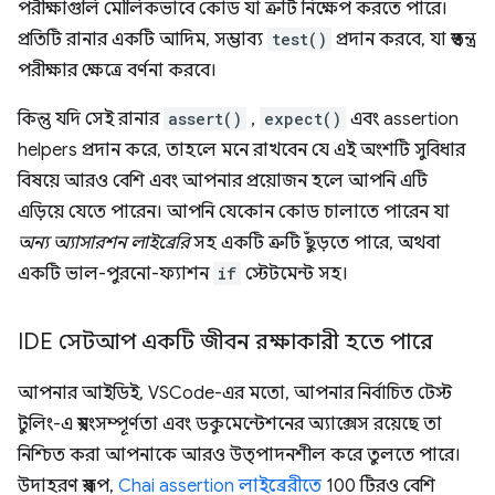
পরীক্ষাগুলি মৌলিকভাবে কোড যা ত্রুটি নিক্ষেপ করতে পারে।
প্রতিটি রানার একটি আদিম, সম্ভাব্য
test()
প্রদান করবে, যা স্বতন্ত্র
পরীক্ষার ক্ষেত্রে বর্ণনা করবে।
কিন্তু যদি সেই রানার
assert()
,
expect()
এবং assertion
helpers প্রদান করে, তাহলে মনে রাখবেন যে এই অংশটি সুবিধার
বিষয়ে আরও বেশি এবং আপনার প্রয়োজন হলে আপনি এটি
এড়িয়ে যেতে পারেন। আপনি যেকোন কোড চালাতে পারেন যা
অন্য অ্যাসারশন লাইব্রেরি
সহ একটি ত্রুটি ছুঁড়তে পারে, অথবা
একটি ভাল-পুরনো-ফ্যাশন
if
স্টেটমেন্ট সহ।
IDE সেটআপ একটি জীবন রক্ষাকারী হতে পারে
আপনার আইডিই, VSCode-এর মতো, আপনার নির্বাচিত টেস্ট
টুলিং-এ স্বয়ংসম্পূর্ণতা এবং ডকুমেন্টেশনের অ্যাক্সেস রয়েছে তা
নিশ্চিত করা আপনাকে আরও উত্পাদনশীল করে তুলতে পারে।
উদাহরণ স্বরূপ,
Chai assertion লাইব্রেরীতে
100 টিরও বেশি