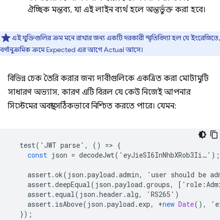
ঐচ্ছিক মন্তব্য, যা এই লাইন ব্যর্থ হলে অন্তর্ভুক্ত করা হবে।
এই যুক্তিগুলির ক্রম মনে রাখার জন্য একটি দরকারী স্মৃতিবিদ্যা হল যে ইংরেজিতে,
বর্ণানুক্রমিক ক্রমে Expected এর আগে Actual আসে।
বিভিন্ন চেক তৈরি করার জন্য দাবীগুলিকে একত্রিত করা মোটামুটি
সাধারণ অভ্যাস, কারণ এটি বিরল যে কেউ নিজেই আপনার
সিস্টেমের অবস্থা সঠিকভাবে নিশ্চিত করতে পারে। যেমন:
test
(
'
JWT
parse
'
,
()
=
>
{
const
json
=
decodeJwt
(
'
eyJieSI6InNhbXRob3Ii
…
'
);
assert
.
ok
(
json
.
payload
.
admin
,
'
user
should
be
ad
assert
.
deepEqual
(
json
.
payload
.
groups
,
[
'
role
:
Adm
assert
.
equal
(
json
.
header
.
alg
,
'
RS265
'
)
assert
.
isAbove
(
json
.
payload
.
exp
,
+
new
Date
(),
'
e
});