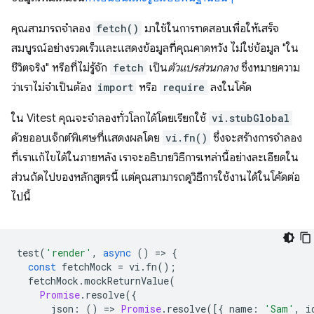
คุณสามารถจำลอง
fetch()
มาใช้ในการทดสอบเพื่อให้เสร็จ
สมบูรณ์อย่างรวดเร็วและแสดงข้อมูลที่คุณคาดหวัง ไม่ใช่ข้อมูล "ใน
ชีวิตจริง" หรือที่ไม่รู้จัก
fetch
เป็น
ตัวแปรส่วนกลาง
ซึ่งหมายความ
ว่าเราไม่จำเป็นต้อง
import
หรือ
require
ลงในโค้ด
ใน Vitest คุณจะจำลองทั่วโลกได้โดยเรียกใช้
vi.stubGlobal
ด้วยออบเจ็กต์พิเศษที่แสดงผลโดย
vi.fn()
ซึ่งจะสร้างการจำลอง
ที่เราแก้ไขได้ในภายหลัง เราจะอธิบายวิธีการเหล่านี้อย่างละเอียดใน
ส่วนถัดไปของหลักสูตรนี้ แต่คุณสามารถดูวิธีการใช้งานได้ในโค้ดต่อ
ไปนี้
test
(
'render'
,
async
()
=
>
{
const
fetchMock
=
vi
.
fn
();
fetchMock
.
mockReturnValue
(
Promise
.
resolve
({
json
:
()
=
>
Promise
.
resolve
([{
name
:
'Sam'
,
i