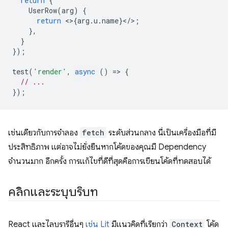
return
{
UserRow
(
arg
)
{
return
<>
{
arg
.
u
.
name
}
<
/
>
;
},
}
});
test
(
'render'
,
async
()
=
>
{
// ...
});
เช่นเดียวกับการจำลอง
fetch
ระดับส่วนกลาง นี่เป็นเครื่องมือที่มี
ประสิทธิภาพ แต่อาจไม่ยั่งยืนหากโค้ดของคุณมี Dependency
จำนวนมาก อีกครั้ง การแก้ไขที่ดีที่สุดคือการเขียนโค้ดที่ทดสอบได้
คลิกและระบุบริบท
React และไลบรารีอื่นๆ
เช่น Lit
มีแนวคิดที่เรียกว่า
Context
โค้ด