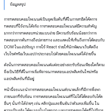
ข้อมูลสรุป
การทดสอบคอมโพเนนต์เป็นจุดเริ่มต้นที่ดีในการสาธิตโค้ดการ
ทดสอบที่ใช้งานได้จริง การทดสอบคอมโพเนนต์มีความสําคัญ
มากกว่าการทดสอบหน่วยแบบง่าย มีความซับซ้อนน้อยกว่าการ
ทดสอบจากต้นทางถึงปลายทาง และแสดงให้เห็นถึงการโต้ตอบกับ
DOM ในแง่ปรัชญา การใช้ React ช่วยให้นักพัฒนาเว็บคิดถึง
เว็บไซต์หรือเว็บแอปว่าประกอบไปด้วยคอมโพเนนต์ได้ง่ายขึ้น
ดังนั้นการทดสอบคอมโพเนนต์แต่ละอย่างจะซับซ้อนเพียงใดก็ตาม
จึงเป็นวิธีที่ดีในการเริ่มพิจารณาทดสอบแอปพลิเคชันใหม่หรือ
แอปพลิเคชันที่มีอยู่
หน้านี้จะแนะนำการทดสอบคอมโพเนนต์ขนาดเล็กที่มีการพึ่งพา
ภายนอกที่ซับซ้อน การทดสอบคอมโพเนนต์ที่ไม่ได้โต้ตอบกับโค้ด
อื่นๆ นั้นทําได้ง่ายๆ เช่น คลิกปุ่มและยืนยันว่าตัวเลขเพิ่มขึ้น ใน
ความเป็นจริง โค้ดแบบนั้นน้อยมาก และการทดสอบโค้ดที่ไม่มีการ