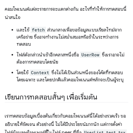
คอมโพเนนต์แต่ละรายการจะแตกต่างกัน อะไรที่ทำให้การทดสอบนี้
น่าสนใจ
และใช้
fetch
ส่วนกลางเพื่อขอข้อมูลแบบเรียลไทม์จาก
เครือข่าย ซึ่งอาจทำงานไม่สม่ำเสมอหรือช้าในระหว่างการ
ทดสอบ
ไฟล์ดังกล่าวนําเข้าอีกคลาสหนึ่งชื่อ
UserRow
ซึ่งเราอาจไม่
ต้องการทดสอบโดยนัย
โดยใช้
Context
ซึ่งไม่ได้เป็นส่วนหนึ่งของโค้ดที่ทดสอบ
โดยเฉพาะ และโดยปกติแล้วคอมโพเนนต์หลักจะเป็นผู้ระบุ
เขียนการทดสอบสั้นๆ เพื่อเริ่มต้น
เราทดสอบข้อมูลเบื้องต้นเกี่ยวกับคอมโพเนนต์นี้ได้อย่างรวดเร็ว ขอ
อธิบายให้ชัดเจน ตัวอย่างนี้ ไม่ได้มีประโยชน์มากนัก แต่การตั้งค่า
ไฟล์ข้อมูลพร็อพเพอร์ตี้ในไฟล์ peer ที่ชื่อ
UserList.test.tsx