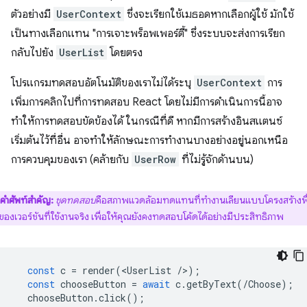
ตัวอย่างมี
UserContext
ซึ่งจะเรียกใช้เมธอดหากเลือกผู้ใช้ มักใช้
เป็นทางเลือกแทน "การเจาะพร็อพเพอร์ตี้" ซึ่งระบบจะส่งการเรียก
กลับไปยัง
UserList
โดยตรง
โปรแกรมทดสอบอัตโนมัติของเราไม่ได้ระบุ
UserContext
การ
เพิ่มการคลิกไปที่การทดสอบ React โดยไม่มีการดำเนินการนี้อาจ
ทำให้การทดสอบขัดข้องได้ ในกรณีที่ดี หากมีการสร้างอินสแตนซ์
เริ่มต้นไว้ที่อื่น อาจทําให้ลักษณะการทํางานบางอย่างอยู่นอกเหนือ
การควบคุมของเรา (คล้ายกับ
UserRow
ที่ไม่รู้จักด้านบน)
คําศัพท์สําคัญ:
ชุดทดสอบ
คือสภาพแวดล้อมทดแทนที่ทํางานเลียนแบบโครงสร้างพื
องเวอร์ชันที่ใช้งานจริง เพื่อให้คุณยังคงทดสอบโค้ดได้อย่างมีประสิทธิภาพ
const
c
=
render
(
<
UserList
/
>
);
const
chooseButton
=
await
c
.
getByText
(
/Choose);
chooseButton
.
click
();