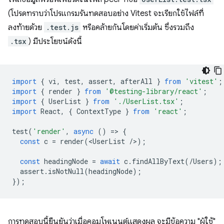
(โปรดทราบว่าโปรแกรมรันทดสอบอย่าง Vitest จะเรียกใช้ไฟล์ที่
ลงท้ายด้วย
.test.js
หรือคล้ายกันโดยค่าเริ่มต้น ซึ่งรวมถึง
.tsx
) มีประโยชน์ดังนี้
import
{
vi
,
test
,
assert
,
afterAll
}
from
'vitest'
;
import
{
render
}
from
'@testing-library/react'
;
import
{
UserList
}
from
'./UserList.tsx'
;
import
React
,
{
ContextType
}
from
'react'
;
test
(
'render'
,
async
()
=
>
{
const
c
=
render
(
<
UserList
/
>
);
const
headingNode
=
await
c
.
findAllByText
(
/Users);
assert
.
isNotNull
(
headingNode
);
});
การทดสอบนี้ยืนยันว่าเมื่อคอมโพเนนต์แสดงผล จะมีข้อความ "ผู้ใช้"