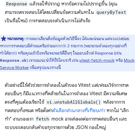
Response
แล้วรอให้ปรากฏ หากข้อความไม่ปรากฏขึ้น (คุณ
สามารถตรวจสอบได้โดยเปลี่ยนข้อความค้นหาใน
queryByText
เป็นชื่อใหม่) การทดสอบจะดำเนินการไม่สำเร็จ
หมายเหตุ:
การลอกเลียนดึงข้อมูลด้วยวิธีนี้จะ
ได้ผล
แน่นอน แต่จะแบ่งย่อย
หากการทดสอบมีคำขอเครือข่ายมากกว่า 2 รายการ (พยายามจำลองทุกอย่างที่
ทำได้ยาก) หรือคุณเข้าถึงพร็อพเพอร์ตี้อื่นๆ ในออบเจ็กต์ Response (เช่น
) เราขอแนะนำให้ใช้ไลบรารี เช่น
vitest-fetch-mock
หรือ
Mock
Response.ok
Service Worker
เพื่อสรุปแนวทางนี้
ตัวอย่างนี้ใช้ตัวช่วยการจำลองในตัวของ Vitest แต่เฟรมเวิร์กการทด
สอบอื่นๆ ก็มีแนวทางที่คล้ายกันในการจำลอง Vitest มีความพิเศษ
ตรงที่คุณต้องเรียกใช้
vi.unstubAllGlobals()
หลังจากการ
ทดสอบทั้งหมด หรือตั้งค่า
ตัวเลือกส่วนกลางที่เทียบเท่า
หากไม่ "เลิก
ทำ" งานของเรา
fetch
mock อาจส่งผลต่อการทดสอบอื่นๆ และ
ระบบจะตอบกลับคําขอทุกรายการด้วย JSON กองใหญ่