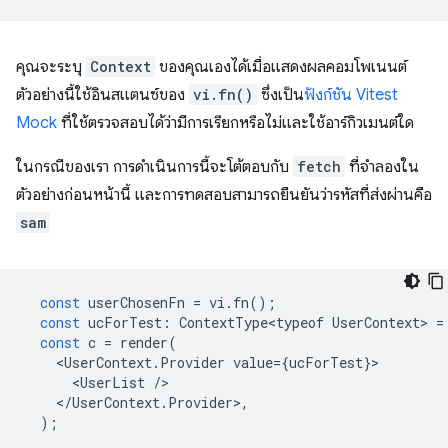
คุณจะระบุ
Context
ของคุณเองได้เมื่อแสดงผลคอมโพเนนต์
ตัวอย่างนี้ใช้อินสแตนซ์ของ
vi.fn()
ซึ่งเป็น
ฟังก์ชัน Vitest
Mock
ที่ใช้ตรวจสอบได้ว่ามีการเรียกหรือไม่และใช้อาร์กิวเมนต์ใด
ในกรณีของเรา การดำเนินการนี้จะโต้ตอบกับ
fetch
ที่จำลองใน
ตัวอย่างก่อนหน้านี้ และการทดสอบสามารถยืนยันว่ารหัสที่ส่งผ่านคือ
sam
const
userChosenFn
=
vi
.
fn
();
const
ucForTest
:
ContextType<typeof
UserContext
>
=
const
c
=
render
(
<
UserContext
.
Provider
value
=
{
ucForTest
}
<
UserList
/
<
/UserContext.Provider>,
);