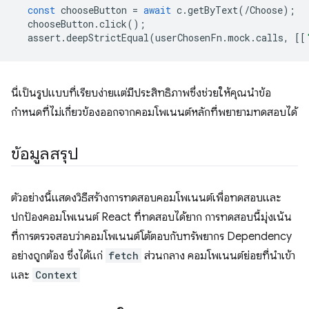
const
chooseButton
=
await
c
.
getByText
(
/Choose);
chooseButton
.
click
();
assert
.
deepStrictEqual
(
userChosenFn
.
mock
.
calls
,
[[
นี่เป็นรูปแบบที่เรียบง่ายแต่มีประสิทธิภาพซึ่งช่วยให้คุณนำข้อ
กำหนดที่ไม่เกี่ยวข้องออกจากคอมโพเนนต์หลักที่พยายามทดสอบได้
ข้อมูลสรุป
ตัวอย่างนี้แสดงวิธีสร้างการทดสอบคอมโพเนนต์เพื่อทดสอบและ
ปกป้องคอมโพเนนต์ React ที่ทดสอบได้ยาก การทดสอบนี้มุ่งเน้น
ที่การตรวจสอบว่าคอมโพเนนต์โต้ตอบกับทรัพยากร Dependency
อย่างถูกต้อง ซึ่งได้แก่
fetch
ส่วนกลาง คอมโพเนนต์ย่อยที่นำเข้า
และ
Context