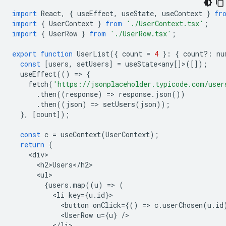
import
React
,
{
useEffect
,
useState
,
useContext
}
fr
import
{
UserContext
}
from
'./UserContext.tsx'
;
import
{
UserRow
}
from
'./UserRow.tsx'
;
export
function
UserList
({
count
=
4
}
:
{
count
?:
nu
const
[
users
,
setUsers
]
=
useState<any
[]>([]);
useEffect
(()
=
>
{
fetch
(
'https://jsonplaceholder.typicode.com/user
.
then
((
response
)
=
>
response
.
json
())
.
then
((
json
)
=
>
setUsers
(
json
));
},
[
count
]);
const
c
=
useContext
(
UserContext
);
return
(
<
div
<
h2>Users
<
/
h2
<
ul
{
users
.
map
((
u
)
=
>
(
<
li
key
=
{
u
.
id
}
<
button
onClick
=
{()
=
>
c
.
userChosen
(
u
.
id
<
UserRow
u
=
{
u
}
/
<
/li