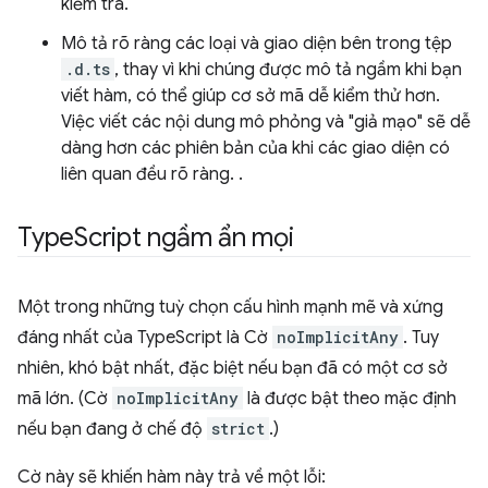
kiểm tra.
Mô tả rõ ràng các loại và giao diện bên trong tệp
.d.ts
, thay vì khi chúng được mô tả ngầm khi bạn
viết hàm, có thể giúp cơ sở mã dễ kiểm thử hơn.
Việc viết các nội dung mô phỏng và "giả mạo" sẽ dễ
dàng hơn các phiên bản của khi các giao diện có
liên quan đều rõ ràng. .
Type
Script ngầm ẩn mọi
Một trong những tuỳ chọn cấu hình mạnh mẽ và xứng
đáng nhất của TypeScript là Cờ
noImplicitAny
. Tuy
nhiên, khó bật nhất, đặc biệt nếu bạn đã có một cơ sở
mã lớn. (Cờ
noImplicitAny
là được bật theo mặc định
nếu bạn đang ở chế độ
strict
.)
Cờ này sẽ khiến hàm này trả về một lỗi: