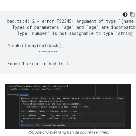
bad.ts:4:12 - error TS2345: Argument of type '(name:
  Types of parameters 'age' and 'age' are incompatibl
    Type 'number' is not assignable to type 'string'.
4 onBirthday(callback);

             ~~~~~~~~

VSCode cho biết rằng bạn đã chuyển sai nhập.