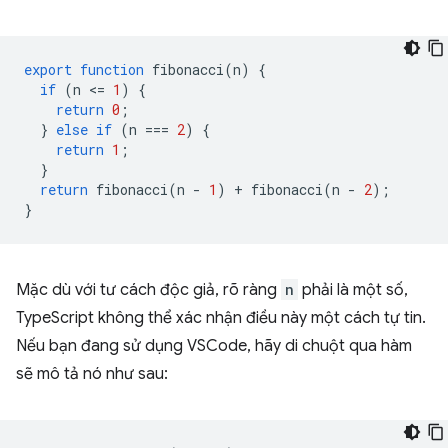
export
function
fibonacci
(
n
)
{
if
(
n
<
=
1
)
{
return
0
;
}
else
if
(
n
===
2
)
{
return
1
;
}
return
fibonacci
(
n
-
1
)
+
fibonacci
(
n
-
2
);
}
Mặc dù với tư cách độc giả, rõ ràng
n
phải là một số,
TypeScript không thể xác nhận điều này một cách tự tin.
Nếu bạn đang sử dụng VSCode, hãy di chuột qua hàm
sẽ mô tả nó như sau: