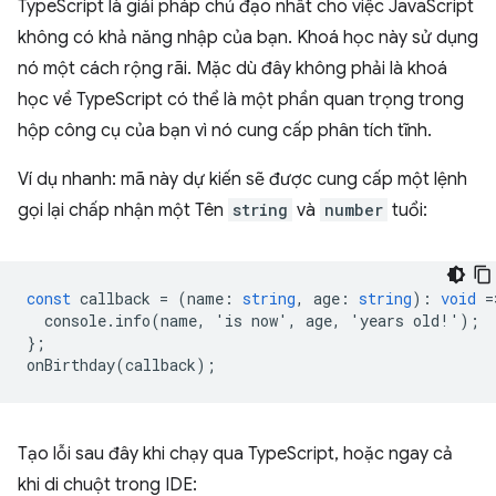
TypeScript là giải pháp chủ đạo nhất cho việc JavaScript
không có khả năng nhập của bạn. Khoá học này sử dụng
nó một cách rộng rãi. Mặc dù đây không phải là khoá
học về TypeScript có thể là một phần quan trọng trong
hộp công cụ của bạn vì nó cung cấp phân tích tĩnh.
Ví dụ nhanh: mã này dự kiến sẽ được cung cấp một lệnh
gọi lại chấp nhận một Tên
string
và
number
tuổi:
const
callback
=
(
name
:
string
,
age
:
string
)
:
void
=
console
.
info
(
name
,
'
is
now
'
,
age
,
'
years
old
!
'
);
};
onBirthday
(
callback
);
Tạo lỗi sau đây khi chạy qua TypeScript, hoặc ngay cả
khi di chuột trong IDE: