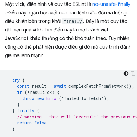
Một ví dụ điển hình về quy tắc ESLint là
no-unsafe-finally
. Điều này ngăn bạn viết các câu lệnh sửa đổi mã luồng
điều khiển bên trong khối
finally
. Đây là một quy tắc
rất hiệu quả vì khi làm điều này là một cách viết
JavaScript khác thường có thể khó tuân theo. Tuy nhiên,
cũng có thể phát hiện được điều gì đó mà quy trình đánh
giá mã lành mạnh.
try
{
const
result
=
await
complexFetchFromNetwork
();
if
(
!
result
.
ok
)
{
throw
new
Error
(
"
failed
to
fetch
"
);
}
}
finally
{
// warning - this will 'overrule' the previous e
return
false
;
}