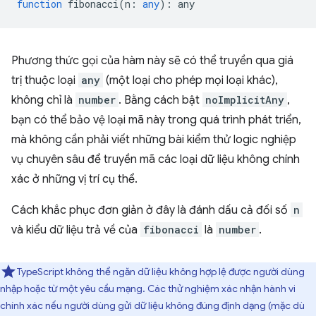
function
fibonacci
(
n
:
any
)
:
any
Phương thức gọi của hàm này sẽ có thể truyền qua giá
trị thuộc loại
any
(một loại cho phép mọi loại khác),
không chỉ là
number
. Bằng cách bật
noImplicitAny
,
bạn có thể bảo vệ loại mã này trong quá trình phát triển,
mà không cần phải viết những bài kiểm thử logic nghiệp
vụ chuyên sâu để truyền mã các loại dữ liệu không chính
xác ở những vị trí cụ thể.
Cách khắc phục đơn giản ở đây là đánh dấu cả đối số
n
và kiểu dữ liệu trả về của
fibonacci
là
number
.
TypeScript không thể ngăn dữ liệu không hợp lệ được người dùng
nhập hoặc từ một yêu cầu mạng. Các thử nghiệm xác nhận hành vi
chính xác nếu người dùng gửi dữ liệu không đúng định dạng (mặc dù