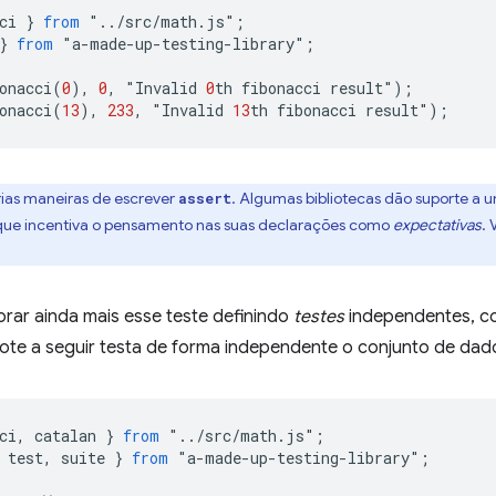
ci
}
from
"
..
/
src
/
math
.
js
"
;
}
from
"
a
-
made
-
up
-
testing
-
library
"
;
onacci
(
0
),
0
,
"
Invalid
0
th
fibonacci
result
"
);
onacci
(
13
),
233
,
"
Invalid
13
th
fibonacci
result
"
);
ias maneiras de escrever
. Algumas bibliotecas dão suporte a
assert
ue incentiva o pensamento nas suas declarações como
expectativas
. 
orar ainda mais esse teste definindo
testes
independentes, 
ote a seguir testa de forma independente o conjunto de dad
ci
,
catalan
}
from
"
..
/
src
/
math
.
js
"
;
test
,
suite
}
from
"
a
-
made
-
up
-
testing
-
library
"
;