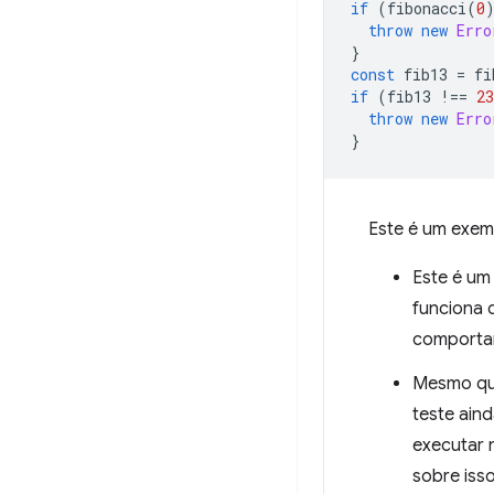
if
(
fibonacci
(
0
throw
new
Erro
}
const
fib13
=
fi
if
(
fib13
!==
23
throw
new
Erro
}
Este é um exemp
Este é u
funciona 
comportam
Mesmo que
teste ain
executar 
sobre isso