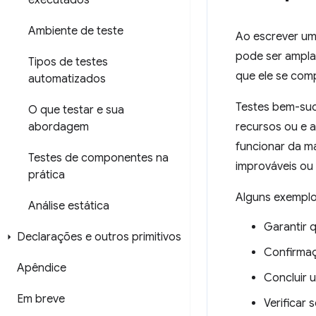
executados
Ambiente de teste
Ao escrever um
pode ser ampla
Tipos de testes
que ele se com
automatizados
Testes bem-suc
O que testar e sua
abordagem
recursos ou e 
funcionar da m
Testes de componentes na
improváveis ou
prática
Alguns exemplo
Análise estática
Garantir 
Declarações e outros primitivos
Confirmaç
Apêndice
Concluir 
Em breve
Verificar