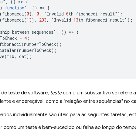
ts
"
,
()
=
>
{
i
function
"
,
()
=
>
{
(
fibonacci
(
0
),
0
,
"
Invalid
0
th
fibonacci
result
"
);
(
fibonacci
(
13
),
233
,
"
Invalid
13
th
fibonacci
result
"
);
ship
between
sequences
"
,
()
=
>
{
ToCheck
=
4
;
fibonacci
(
numberToCheck
);
catalan
(
numberToCheck
);
ve
(
fib
,
cat
);
 de teste de software,
teste
como um substantivo se refere 
ente e endereçável, como a "relação entre sequências" no ca
dos individualmente são úteis para as seguintes tarefas, ent
r como um teste é bem-sucedido ou falha ao longo do temp