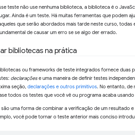
se teste não use nenhuma biblioteca, a biblioteca é o JavaS
lugar. Ainda é um teste. Há muitas ferramentas que podem aju
 aqueles que serão abordados mais tarde neste curso, todas 
 fundamental de causar um erro se se algo der errado.
r bibliotecas na prática
ibliotecas ou frameworks de teste integrados fornece duas prim
stes:
declarações
e uma maneira de definir testes independe
óxima seção,
declarações e outros primitivos
. No entanto, de
ase todos os testes que você vê ou programa acaba usando e
 são uma forma de combinar a verificação de um resultado e 
mplo, você pode tornar o teste anterior mais conciso introd