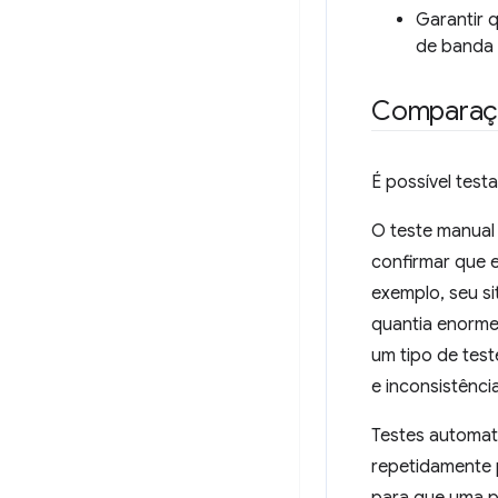
Garantir 
de banda o
Comparaçã
É possível test
O teste manual
confirmar que e
exemplo, seu s
quantia enorme
um tipo de tes
e inconsistênci
Testes automat
repetidamente