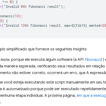
)
!==
0
)
{
r
(
"
Invalid
0
th
fibonacci
result
"
);
bonacci
(
13
);
3
)
{
r
(
"
Invalid
13
th
fibonacci
result
,
was
=
$
{
fib13
}
wanted
=
23
lo simplificado que fornece os seguintes insights:
m
teste
, porque ele executa algum software (a API
Fibonacci
)
)
da maneira esperada, verificando seus resultados em relação
ento não estiver correto, ocorrerá um erro, que A express
 você esteja executando este script manualmente em seu te
da é
automatizado
porque pode ser executado repetidamente
nenhuma etapa individual. A próxima página,
em que a execuç
.