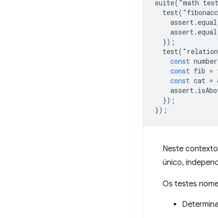
suite
(
"
math
tes
test
(
"
fibonacc
assert
.
equal
assert
.
equal
});
test
(
"
relation
const
number
const
fib
=
const
cat
=
assert
.
isAbo
});
});
Neste contexto
único, independ
Os testes nomea
Determina