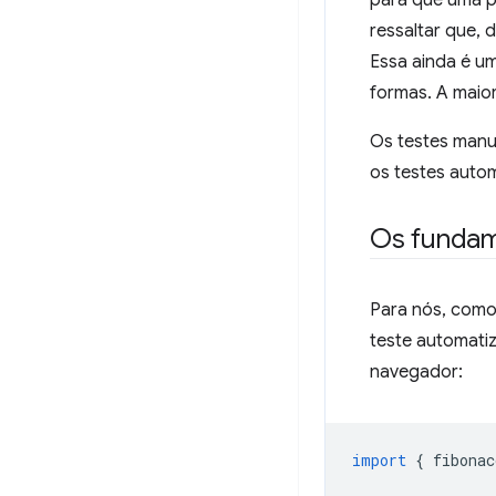
para que uma pe
ressaltar que,
Essa ainda é u
formas. A maio
Os testes manu
os testes autom
Os funda
Para nós, como
teste automatiz
navegador:
import
{
fibonac