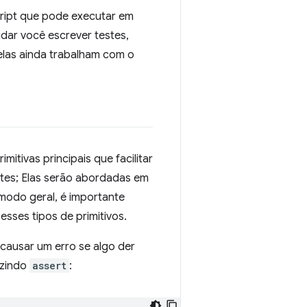
cript que pode executar em
dar você escrever testes,
elas ainda trabalham com o
itivas principais que facilitar
ntes; Elas serão abordadas em
 modo geral, é importante
sses tipos de primitivos.
causar um erro se algo der
uzindo
assert
: