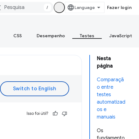
/
Fazer login
CSS
Desempenho
Testes
JavaScript
Nesta
página
Comparaçã
o entre
testes
automatizad
os e
Isso foi útil?
manuais
Os
fundamento