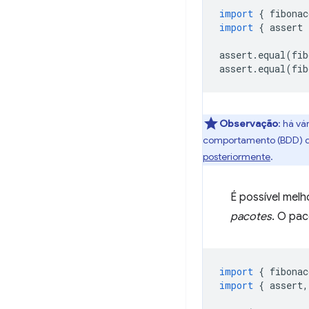
import
{
fibonac
import
{
assert
assert
.
equal
(
fib
assert
.
equal
(
fib
Observação
:
há vár
comportamento (BDD) q
posteriormente
.
É possível melh
pacotes
. O pac
import
{
fibonac
import
{
assert
,