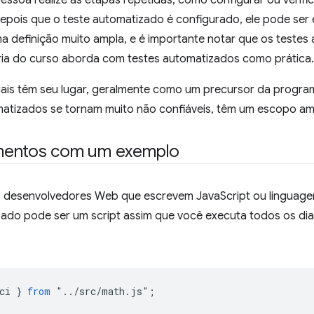
ssoa realize as etapas repetidas, como configurar ou verific
 depois que o teste automatizado é configurado, ele pode se
ma definição muito ampla, e é importante notar que os teste
ria do curso aborda com testes automatizados como prática.
ais têm seu lugar, geralmente como um precursor da prog
atizados se tornam muito não confiáveis, têm um escopo amplo
mentos com um exemplo
 desenvolvedores Web que escrevem JavaScript ou linguage
ado pode ser um script assim que você executa todos os dia
ci
}
from
"
..
/
src
/
math
.
js
"
;