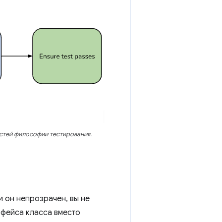
астей философии тестирования.
и он непрозрачен, вы не
рфейса класса вместо