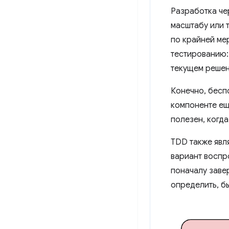
Разработка че
масштабу или 
по крайней мер
тестированию: 
текущем решен
Конечно, бесп
компоненте еще
полезен, когд
TDD также явл
вариант воспр
поначалу завер
определить, б