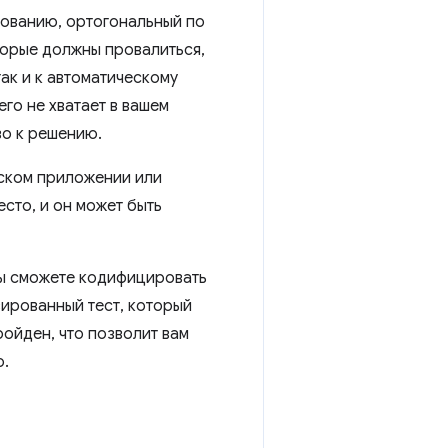
рованию, ортогональный по
оторые должны провалиться,
так и к автоматическому
его не хватает в вашем
во к решению.
еском приложении или
есто, и он может быть
вы сможете кодифицировать
зированный тест, который
ройден, что позволит вам
ю.