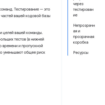
через
команд. Тестирование — это
тестирован
ие
 частей вашей кодовой базы
Непрозрачн
ая и
и целей вашей команды.
прозрачная
больших тестов (в нижней
коробка
ло времени и пропускной
но уменьшают общее риск
Ресурсы