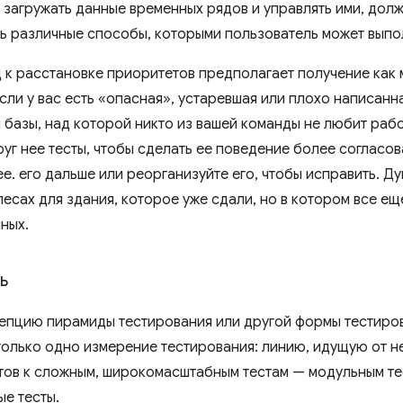
 загружать данные временных рядов и управлять ими, долж
ь различные способы, которыми пользователь может выпол
 к расстановке приоритетов предполагает получение как
сли у вас есть «опасная», устаревшая или плохо написанн
 базы, над которой никто из вашей команды не любит рабо
руг нее тесты, чтобы сделать ее поведение более согласо
е. его дальше или реорганизуйте его, чтобы исправить. Ду
есах для здания, которое уже сдали, но в котором все ещ
ных.
ь
епцию пирамиды тестирования или другой формы тестирова
только одно измерение тестирования: линию, идущую от 
тов к сложным, широкомасштабным тестам — модульным те
ые тесты.