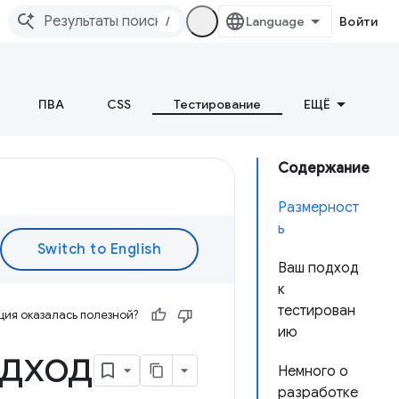
/
Войти
ПВА
CSS
Тестирование
ЕЩЁ
Содержание
Размерност
ь
Ваш подход
к
тестирован
ия оказалась полезной?
ию
одход
Немного о
разработке