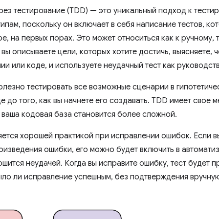
рез тестирование (TDD) — это уникальный подход к тести
типам, поскольку он включает в себя написание тестов, к
е, на первых порах. Это может относиться как к ручному, 
вы описываете цели, которых хотите достичь, выясняете, ч
ии или коде, и используете неудачный тест как руководст
олезно тестировать все возможные сценарии в гипотетич
 до того, как вы начнете его создавать. TDD имеет свое м
а ваша кодовая база становится более сложной.
яется хорошей практикой при исправлении ошибок. Если 
оизведения ошибки, его можно будет включить в автомати
шится неудачей. Когда вы исправите ошибку, тест будет п
ыло ли исправление успешным, без подтверждения вручну