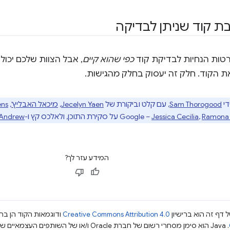
בת קוד שניתן לבדיקה
טות הנחיות לבדיקת קוד
כפי שהוא קיים
, אבל הצוות שלכם יכול 
ת הקוד. חלק זה יעסוק בחלק מהגישות.
די
Sam Thorogood
, עם קלט וביקורת של
Jecelyn Yaen
,
מיכאל האבליץ'
,
ens
Ramona 
,
Jessica Cecilia
Google –
על סקירת התוכן, ולאלכס קץ ו-
 Andrew
המידע עזר לך?
 דף זה הוא ברישיון
Creative Commons Attribution 4.0
ודוגמאות הקוד הן ברי
.‏ Java הוא סימן מסחרי רשום של חברת Oracle ו/או של השותפים העצמאיים שלה.