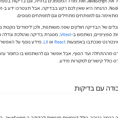
היקף הקורס כולל את JavaScript ואת מודל המסמכים בחזית, וגם ב
 מתאימה גם למפתחים מתחילים וגם למפתחים מנוסים.
לים של הבדיקה חולקים שפה משותפת, ולכן 'לימודים' נוקטת ג
ת ספציפיים, נשתמש ב-
Vitest
, מסגרת בדיקה שהולכת וגדלה מה
אינטרנט שנכתבו באמצעות
React
או
Lit
. מידע נוסף על האפשרות
רס מההתחלה ועד הסוף, אבל אפשר גם להשתמש בו כחומר עזר 
רס כולל קישורים למקורות מידע.
ודה עם בדיקות