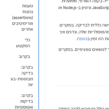
דיקות בספרייה בקצה העורפי, שפועלות
טענות
בסביבה כמו Node.js. ההנחה היא שאין לכם רקע בבדיקה, אבל תצטרכו ידע ב-JavaScript וניסיון ב-Node.js או
נכוֹנוּת
(assertions)
ופרימיטיבים
ישה כללית לבדיקה. במקרים
אחרים
פופולריות שלה, ונדגים איך
 הזו זמין ב
נספח
.
כלי
המקצוע
לנושאים ספציפיים. במקרים
בקרוב
בקרוב:
בדיקה
מבוססת-בע
יות
בקרוב:
בדיקות
אוטומטיות