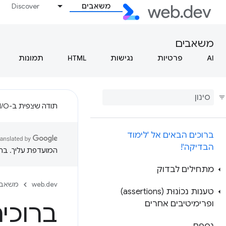
משאבים
Discover
משאבים
AI
פרטיות
נגישות
HTML
תמונות
תודה שצפית ב-Google I/O!
ברוכים הבאים אל 'לימוד
הבדיקה'!
המועדפת עליך. בתרג
מתחילים לבדוק
web.dev
משאבי
טענות נכוֹנוּת (assertions)
ופרימיטיבים אחרים
ברוכים