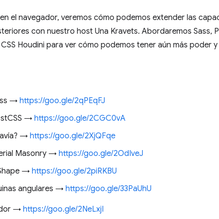
o en el navegador, veremos cómo podemos extender las capa
teriores con nuestro host Una Kravets. Abordaremos Sass, P
a CSS Houdini para ver cómo podemos tener aún más poder y 
ass →
https://goo.gle/2qPEqFJ
ostCSS →
https://goo.gle/2CGC0vA
odavía? →
https://goo.gle/2XjQFqe
erial Masonry →
https://goo.gle/2OdIveJ
 Shape →
https://goo.gle/2piRKBU
uinas angulares →
https://goo.gle/33PaUhU
ador →
https://goo.gle/2NeLxjI