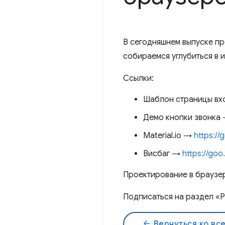
В сегодняшнем выпуске п
собираемся углубиться в 
Ссылки:
Шаблон страницы вх
Демо кнопки звонка
Material.io →
https://
Висбаг →
https://go
Проектирование в брауз
Подписаться на раздел «
arrow_back
Вернуться ко вс