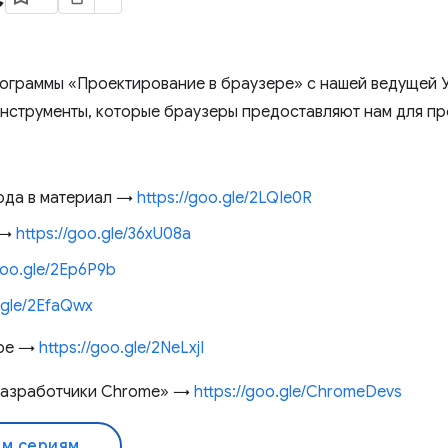
рограммы «Проектирование в браузере» с нашей ведущей 
инструменты, которые браузеры предоставляют нам для пр
ода в материал →
https://goo.gle/2LQIe0R
 →
https://goo.gle/36xU08a
goo.gle/2Ep6P9b
o.gle/2EfaQwx
ере →
https://goo.gle/2NeLxjI
Разработчики Chrome» →
https://goo.gle/ChromeDevs
ем сериям