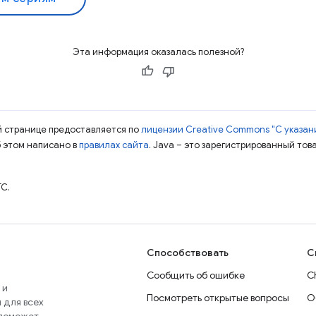
Эта информация оказалась полезной?
ой странице предоставляется по
лицензии Creative Commons "С указани
б этом написано в
правилах сайта
. Java – это зарегистрированный тов
TC.
Способствовать
С
Сообщить об ошибке
C
 и
Посмотреть открытые вопросы
О
 для всех