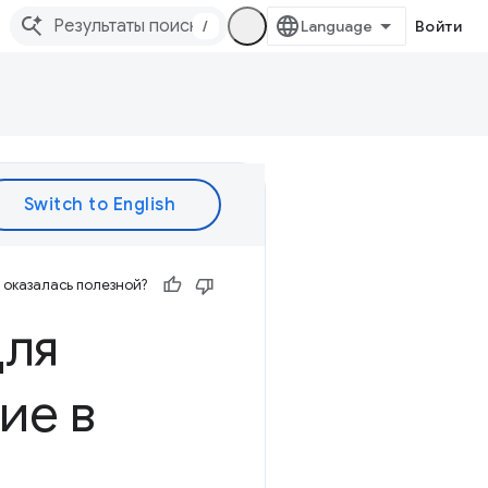
/
Войти
оказалась полезной?
для
ие в