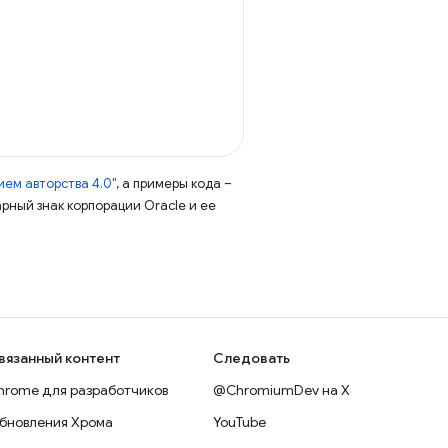
ем авторства 4.0"
, а примеры кода –
арный знак корпорации Oracle и ее
вязанный контент
Следовать
hrome для разработчиков
@ChromiumDev на X
бновления Хрома
YouTube