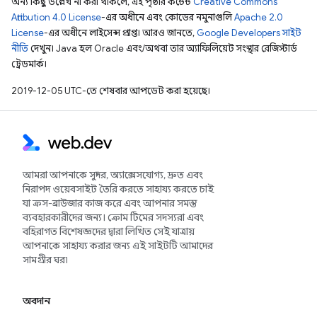
অন্য কিছু উল্লেখ না করা থাকলে, এই পৃষ্ঠার কন্টেন্ট
Creative Commons
Attribution 4.0 License
-এর অধীনে এবং কোডের নমুনাগুলি
Apache 2.0
License
-এর অধীনে লাইসেন্স প্রাপ্ত। আরও জানতে,
Google Developers সাইট
নীতি
দেখুন। Java হল Oracle এবং/অথবা তার অ্যাফিলিয়েট সংস্থার রেজিস্টার্ড
ট্রেডমার্ক।
2019-12-05 UTC-তে শেষবার আপডেট করা হয়েছে।
আমরা আপনাকে সুন্দর, অ্যাক্সেসযোগ্য, দ্রুত এবং
নিরাপদ ওয়েবসাইট তৈরি করতে সাহায্য করতে চাই
যা ক্রস-ব্রাউজার কাজ করে এবং আপনার সমস্ত
ব্যবহারকারীদের জন্য। ক্রোম টিমের সদস্যরা এবং
বহিরাগত বিশেষজ্ঞদের দ্বারা লিখিত সেই যাত্রায়
আপনাকে সাহায্য করার জন্য এই সাইটটি আমাদের
সামগ্রীর ঘর৷
অবদান