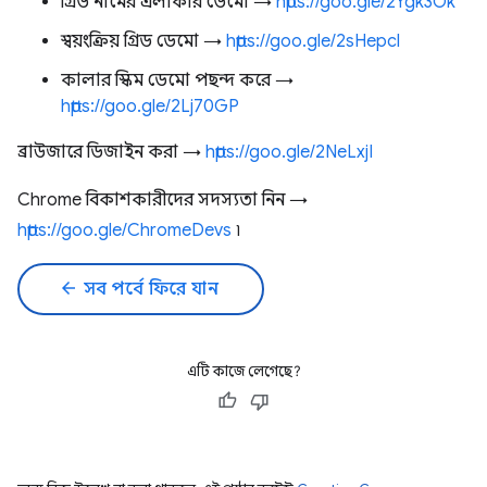
গ্রিড নামের এলাকার ডেমো →
https://goo.gle/2Ygk3Ok
স্বয়ংক্রিয় গ্রিড ডেমো →
https://goo.gle/2sHepcl
কালার স্কিম ডেমো পছন্দ করে →
https://goo.gle/2Lj70GP
ব্রাউজারে ডিজাইন করা →
https://goo.gle/2NeLxjI
Chrome বিকাশকারীদের সদস্যতা নিন →
https://goo.gle/ChromeDevs
৷
arrow_back
সব পর্বে ফিরে যান
এটি কাজে লেগেছে?