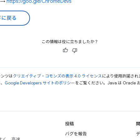
録 →
https://goo.gle/ChromeDevs
ドに戻る
この情報は役に立ちましたか？
テンツは
クリエイティブ・コモンズの表示 4.0 ライセンス
により使用許諾され
は、
Google Developers サイトのポリシー
をご覧ください。Java は Orac
投稿
バグを報告
デ
やすく、高速