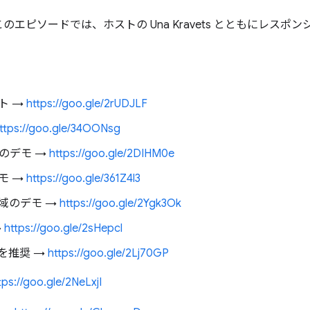
エピソードでは、ホストの Una Kravets とともにレスポ
ト →
https://goo.gle/2rUDJLF
ttps://goo.gle/34OONsg
x のデモ →
https://goo.gle/2DIHM0e
モ →
https://goo.gle/361Z4l3
域のデモ →
https://goo.gle/2Ygk3Ok
→
https://goo.gle/2sHepcl
を推奨 →
https://goo.gle/2Lj70GP
tps://goo.gle/2NeLxjI