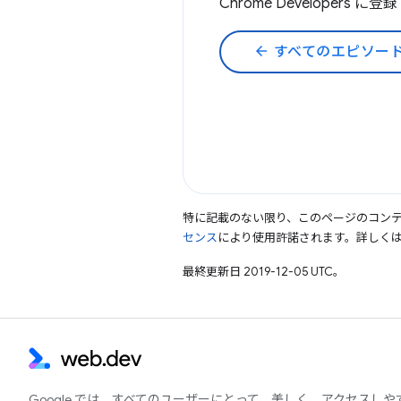
Chrome Developers に登
arrow_back
すべてのエピソー
特に記載のない限り、このページのコン
センス
により使用許諾されます。詳しく
最終更新日 2019-12-05 UTC。
Google では、すべてのユーザーにとって、美しく、アクセスし