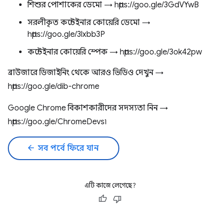
শিশুর পোশাকের ডেমো → https://goo.gle/3GdVYwB
সরলীকৃত কন্টেইনার কোয়েরি ডেমো →
https://goo.gle/3lxbb3P
কন্টেইনার কোয়েরি স্পেক → https://goo.gle/3ok42pw
ব্রাউজারে ডিজাইনিং থেকে আরও ভিডিও দেখুন →
https://goo.gle/dib-chrome
Google Chrome বিকাশকারীদের সদস্যতা নিন →
https://goo.gle/ChromeDevs৷
arrow_back
সব পর্বে ফিরে যান
এটি কাজে লেগেছে?