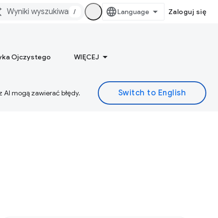
/
Zaloguj się
yka Ojczystego
WIĘCEJ
z AI mogą zawierać błędy.