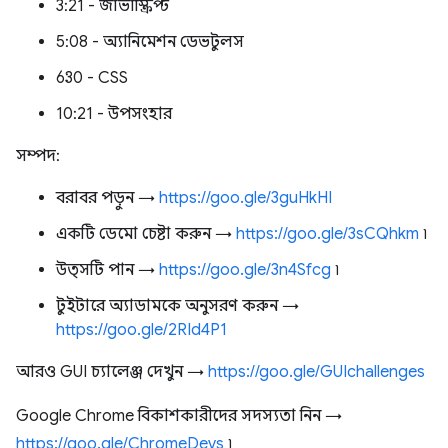
3:21 - জাভাস্ক্রিপ্ট
5:08 - অ্যানিমেশন ডেভটুলস
6:30 - CSS
10:21 - উপসংহার
সম্পদ:
বরাবর পড়ুন →
https://goo.gle/3guHkHI
একটি ডেমো চেষ্টা করুন →
https://goo.gle/3sCQhkm
৷
উত্সটি পান →
https://goo.gle/3n4Sfcg
৷
টুইটারে অ্যাডামকে অনুসরণ করুন →
https://goo.gle/2RId4P1
আরও GUI চ্যালেঞ্জ দেখুন →
https://goo.gle/GUIchallenges
Google Chrome বিকাশকারীদের সদস্যতা নিন →
https://goo.gle/ChromeDevs
৷