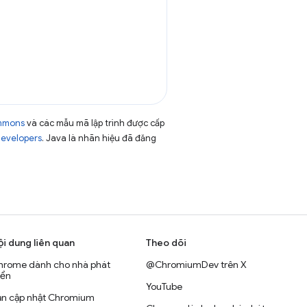
ommons
và các mẫu mã lập trình được cấp
Developers
. Java là nhãn hiệu đã đăng
ội dung liên quan
Theo dõi
hrome dành cho nhà phát
@ChromiumDev trên X
iển
YouTube
ản cập nhật Chromium