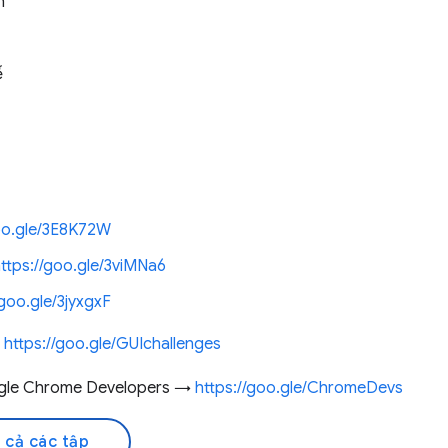
h
ế
goo.gle/3E8K72W
ttps://goo.gle/3viMNa6
/goo.gle/3jyxgxF
→
https://goo.gle/GUIchallenges
ogle Chrome Developers →
https://goo.gle/ChromeDevs
 cả các tập