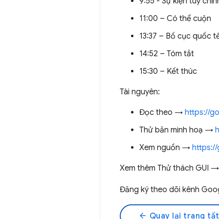
9:55 - Sự kiện tuỳ chỉn
11:00 – Có thể cuộn
13:37 – Bố cục quốc t
14:52 – Tóm tắt
15:30 – Kết thúc
Tài nguyên:
Đọc theo →
https://
Thử bản minh hoạ →
h
Xem nguồn →
https:/
Xem thêm Thử thách GUI 
Đăng ký theo dõi kênh Go
arrow_back
Quay lại trang tất