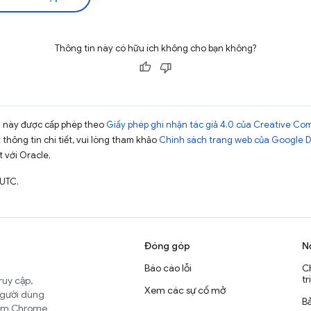
Thông tin này có hữu ích không cho bạn không?
ng này được cấp phép theo
Giấy phép ghi nhận tác giả 4.0 của Creative C
t thông tin chi tiết, vui lòng tham khảo
Chính sách trang web của Google 
t với Oracle.
 UTC.
Đóng góp
N
Báo cáo lỗi
C
tr
ruy cập,
Xem các sự cố mở
người dùng
B
nhóm Chrome