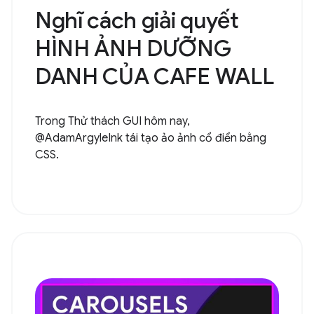
Nghĩ cách giải quyết
HÌNH ẢNH DƯỠNG
DANH CỦA CAFE WALL
Trong Thử thách GUI hôm nay,
@AdamArgyleInk tái tạo ảo ảnh cổ điển bằng
CSS.