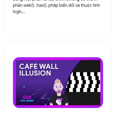
phần web!), :has(), phép biến đổi và thuộc tính
logic...