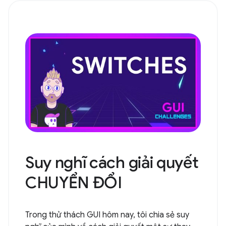
Suy nghĩ cách giải quyết
CHUYỂN ĐỔI
Trong thử thách GUI hôm nay, tôi chia sẻ suy