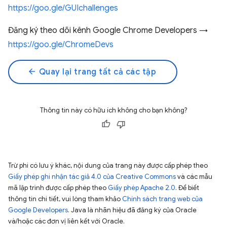
https://goo.gle/GUIchallenges
Đăng ký theo dõi kênh Google Chrome Developers →
https://goo.gle/ChromeDevs
arrow_back
Quay lại trang tất cả các tập
Thông tin này có hữu ích không cho bạn không?
Trừ phi có lưu ý khác, nội dung của trang này được cấp phép theo
Giấy phép ghi nhận tác giả 4.0 của Creative Commons
và các mẫu
mã lập trình được cấp phép theo
Giấy phép Apache 2.0
. Để biết
thông tin chi tiết, vui lòng tham khảo
Chính sách trang web của
Google Developers
. Java là nhãn hiệu đã đăng ký của Oracle
và/hoặc các đơn vị liên kết với Oracle.