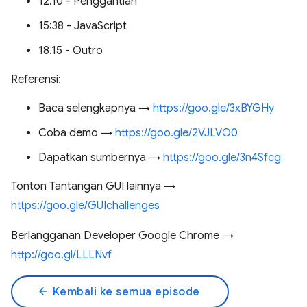
12.10 - Penggantian
15:38 - JavaScript
18.15 - Outro
Referensi:
Baca selengkapnya →
https://goo.gle/3xBYGHy
Coba demo →
https://goo.gle/2VJLVO0
Dapatkan sumbernya →
https://goo.gle/3n4Sfcg
Tonton Tantangan GUI lainnya →
https://goo.gle/GUIchallenges
Berlangganan Developer Google Chrome →
http://goo.gl/LLLNvf
arrow_back
Kembali ke semua episode