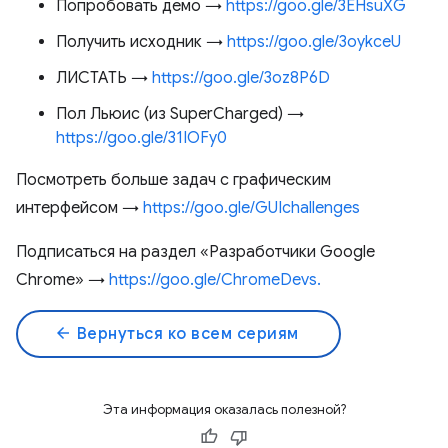
Попробовать демо →
https://goo.gle/3EHsuXG
Получить исходник →
https://goo.gle/3oykceU
ЛИСТАТЬ →
https://goo.gle/3oz8P6D
Пол Льюис (из SuperCharged) →
https://goo.gle/31IOFy0
Посмотреть больше задач с графическим
интерфейсом →
https://goo.gle/GUIchallenges
Подписаться на раздел «Разработчики Google
Chrome» →
https://goo.gle/ChromeDevs.
arrow_back
Вернуться ко всем сериям
Эта информация оказалась полезной?