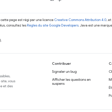
 cette page est régi par une licence
Creative Commons Attribution 4.0
, e
plus, consultez les
Règles du site Google Developers
. Java est une marque
).
Contribuer
C
Signaler un bug
C
sibles,
Afficher les questions en
M
site, vous
suspens
e et des
É
Po