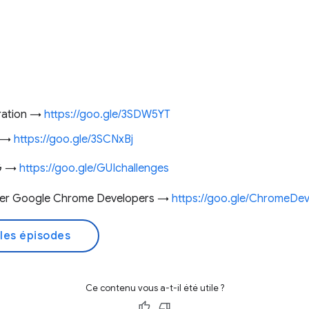
ration →
https://goo.gle/3SDW5YT
e →
https://goo.gle/3SCNxBj
UG →
https://goo.gle/GUIchallenges
tter Google Chrome Developers →
https://goo.gle/ChromeDe
les épisodes
Ce contenu vous a-t-il été utile ?