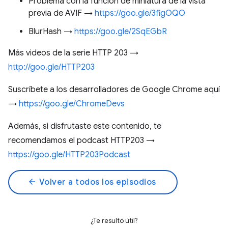
Problema con la función de miniatura de la vista
previa de AVIF →
https://goo.gle/3figOQO
BlurHash →
https://goo.gle/2SqEGbR
Más videos de la serie HTTP 203 →
http://goo.gle/HTTP203
Suscríbete a los desarrolladores de Google Chrome aquí
→
https://goo.gle/ChromeDevs
Además, si disfrutaste este contenido, te
recomendamos el podcast HTTP203 →
https://goo.gle/HTTP203Podcast
arrow_back
Volver a todos los episodios
¿Te resultó útil?