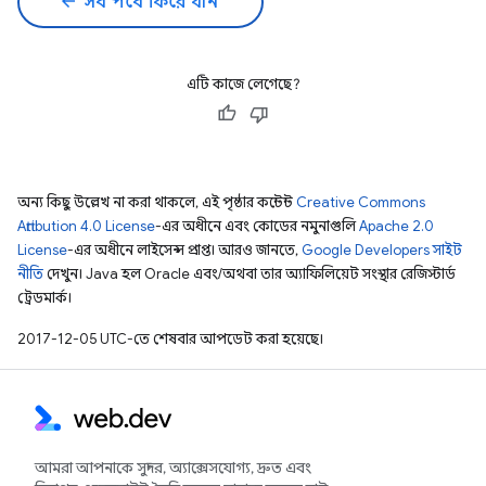
arrow_back
সব পর্বে ফিরে যান
এটি কাজে লেগেছে?
অন্য কিছু উল্লেখ না করা থাকলে, এই পৃষ্ঠার কন্টেন্ট
Creative Commons
Attribution 4.0 License
-এর অধীনে এবং কোডের নমুনাগুলি
Apache 2.0
License
-এর অধীনে লাইসেন্স প্রাপ্ত। আরও জানতে,
Google Developers সাইট
নীতি
দেখুন। Java হল Oracle এবং/অথবা তার অ্যাফিলিয়েট সংস্থার রেজিস্টার্ড
ট্রেডমার্ক।
2017-12-05 UTC-তে শেষবার আপডেট করা হয়েছে।
আমরা আপনাকে সুন্দর, অ্যাক্সেসযোগ্য, দ্রুত এবং