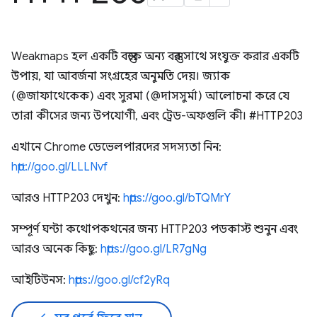
Weakmaps হল একটি বস্তুকে অন্য বস্তুর সাথে সংযুক্ত করার একটি
উপায়, যা আবর্জনা সংগ্রহের অনুমতি দেয়। জ্যাক
(@জাফাথেকেক) এবং সুরমা (@দাসসুর্মা) আলোচনা করে যে
তারা কীসের জন্য উপযোগী, এবং ট্রেড-অফগুলি কী। #HTTP203
এখানে Chrome ডেভেলপারদের সদস্যতা নিন:
http://goo.gl/LLLNvf
আরও HTTP203 দেখুন:
https://goo.gl/bTQMrY
সম্পূর্ণ ঘন্টা কথোপকথনের জন্য HTTP203 পডকাস্ট শুনুন এবং
আরও অনেক কিছু:
https://goo.gl/LR7gNg
আইটিউনস:
https://goo.gl/cf2yRq