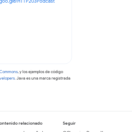
//goo.gle/HTTP203Podcast
ve Commons
, y los ejemplos de código
evelopers
. Java es una marca registrada
ontenido relacionado
Seguir