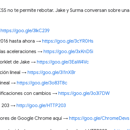
 CSS no te permite rebotar. Jake y Surma conversan sobre una
→
https://goo.gle/3lkC239
2016 hasta ahora →
https://goo.gle/3cYR0Hs
 las aceleraciones →
https://goo.gle/3xKnD5i
orklet de Jake →
https://goo.gle/3EaW4Vc
ción lineal →
https://goo.gle/3I1nXBr
 lineal →
https://goo.gle/3o83T8c
cificaciones con cambios →
https://goo.gle/3o3l7DW
TP 203 →
http://goo.gle/HTTP203
ladores de Google Chrome aquí →
https://goo.gle/ChromeDevs