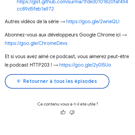
https://gist.github.com/surma/1fde30101820faf494
cc89d5feb1a972
Autres vidéos de la série →
https://goo.gle/2wneQLl
Abonnez-vous aux développeurs Google Chrome ici →
https://goo.gle/ChromeDevs
Et si vous avez aimé ce podcast, vous aimerez peut-être
le podcast HTTP203 ! →
https://goo.gle/2y0I5Uo
arrow_back
Retourner à tous les épisodes
Ce contenu vous a-t-il été utile ?