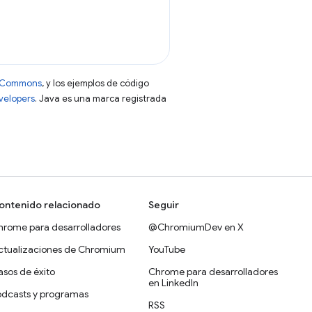
ve Commons
, y los ejemplos de código
evelopers
. Java es una marca registrada
ontenido relacionado
Seguir
hrome para desarrolladores
@ChromiumDev en X
ctualizaciones de Chromium
YouTube
sos de éxito
Chrome para desarrolladores
en LinkedIn
odcasts y programas
RSS