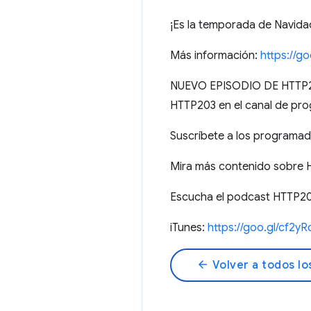
¡Es la temporada de Navida
Más información:
https://g
NUEVO EPISODIO DE HTTP203
HTTP203 en el canal de pr
Suscríbete a los programa
Mira más contenido sobre
Escucha el podcast HTTP20
iTunes:
https://goo.gl/cf2yR
arrow_back
Volver a todos lo