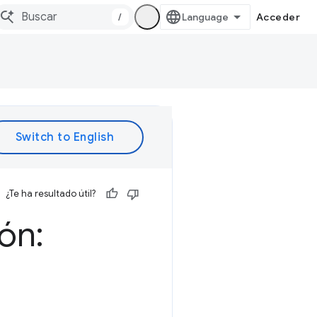
/
Acceder
¿Te ha resultado útil?
ón: