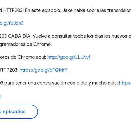
d HTTP203! En este episodio, Jake habla sobre las transmisio
oo.gl/fbJ6nE
 CADA DÍA. Vuelve a consultar todos los días los nuevos e
ogramadores de Chrome.
dores de Chrome aquí:
http://goo.gl/LLLNvf
 HTTP203:
https://goo.gl/bTQMrY
3 para tener una conversación completa y mucho más:
https
q
s episodios