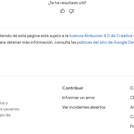
¿Te ha resultado útil?
ntenido de esta página está sujeto a la
licencia Atribución 4.0 de Creati
Para obtener más información, consulta las
políticas del sitio de Google D
Contribuir
C
Informar un error
C
dos y
Ver incidentes abiertos
A
s usuarios.
ipo de
Ca
P