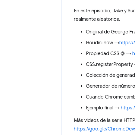
En este episodio, Jake y Su
realmente aleatorios.
Original de George F
Houdini.how →
https:/
Propiedad CSS @ →
h
CSS.registerPropert
Colección de generad
Generador de números
Cuando Chrome cambi
Ejemplo final →
https
Más videos de la serie HT
https://goo.gle/ChromeDev