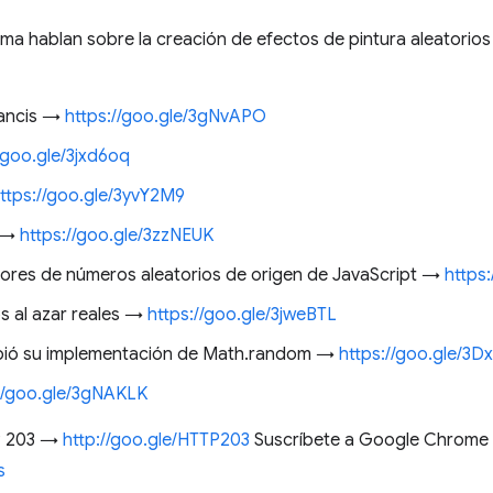
rma hablan sobre la creación de efectos de pintura aleatorios
rancis →
https://goo.gle/3gNvAPO
/goo.gle/3jxd6oq
ttps://goo.gle/3yvY2M9
y →
https://goo.gle/3zzNEUK
ores de números aleatorios de origen de JavaScript →
https
 al azar reales →
https://goo.gle/3jweBTL
ó su implementación de Math.random →
https://goo.gle/3
://goo.gle/3gNAKLK
TP 203 →
http://goo.gle/HTTP203
Suscríbete a Google Chrome
s