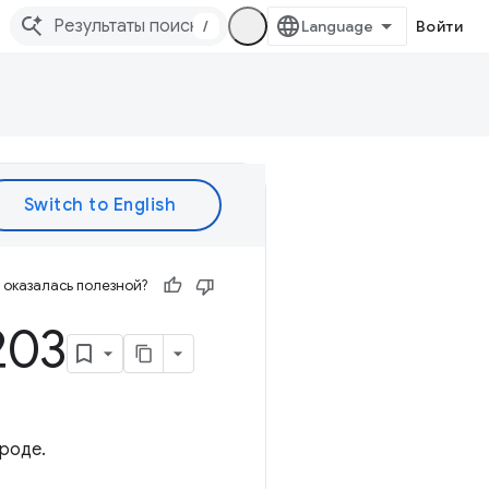
/
Войти
оказалась полезной?
203
вроде.