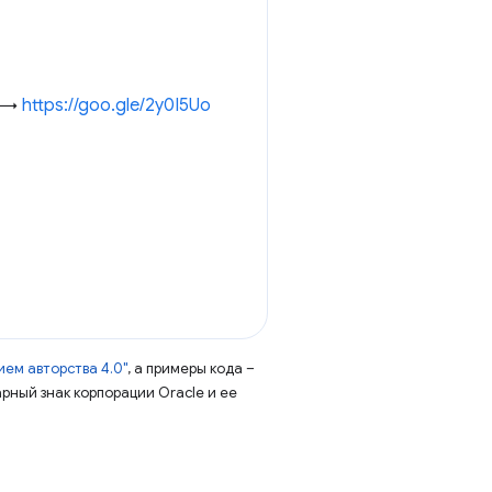
! →
https://goo.gle/2y0I5Uo
ем авторства 4.0"
, а примеры кода –
арный знак корпорации Oracle и ее