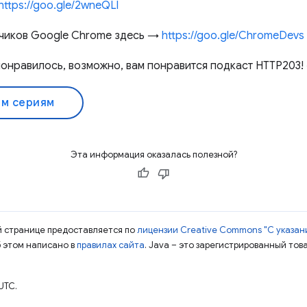
https://goo.gle/2wneQLl
чиков Google Chrome здесь →
https://goo.gle/ChromeDevs
 понравилось, возможно, вам понравится подкаст HTTP203
ем сериям
Эта информация оказалась полезной?
ой странице предоставляется по
лицензии Creative Commons "С указани
б этом написано в
правилах сайта
. Java – это зарегистрированный тов
UTC.