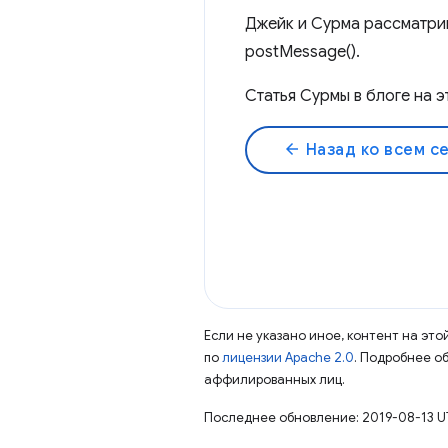
Джейк и Сурма рассматри
postMessage().
Статья Сурмы в блоге на э
arrow_back
Назад ко всем с
Если не указано иное, контент на эт
по
лицензии Apache 2.0
. Подробнее о
аффилированных лиц.
Последнее обновление: 2019-08-13 U