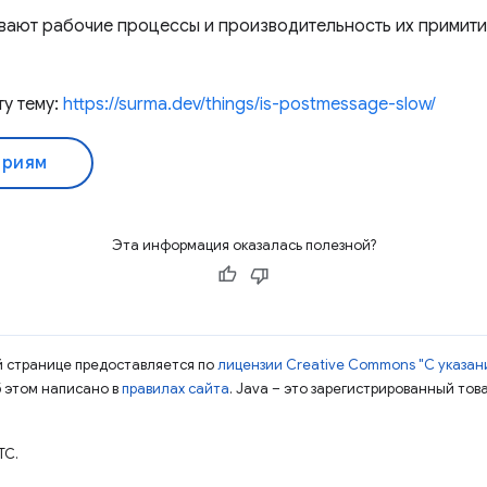
вают рабочие процессы и производительность их примит
ту тему:
https://surma.dev/things/is-postmessage-slow/
ериям
Эта информация оказалась полезной?
ой странице предоставляется по
лицензии Creative Commons "С указани
б этом написано в
правилах сайта
. Java – это зарегистрированный тов
TC.