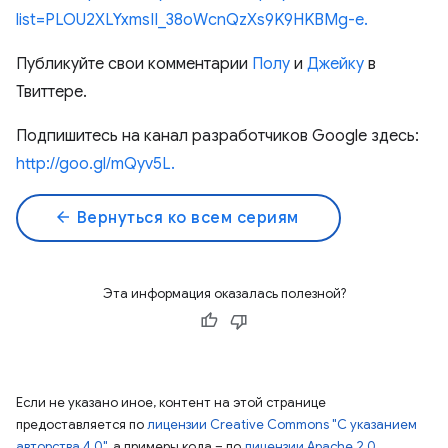
list=PLOU2XLYxmsII_38oWcnQzXs9K9HKBMg-e.
Публикуйте свои комментарии
Полу
и
Джейку
в
Твиттере.
Подпишитесь на канал разработчиков Google здесь:
http://goo.gl/mQyv5L.
arrow_back
Вернуться ко всем сериям
Эта информация оказалась полезной?
Если не указано иное, контент на этой странице
предоставляется по
лицензии Creative Commons "С указанием
авторства 4.0"
, а примеры кода – по
лицензии Apache 2.0
.