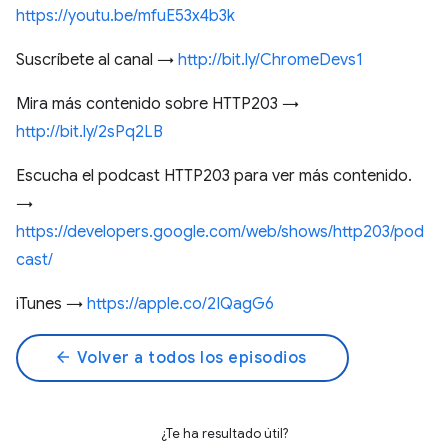
https://youtu.be/mfuE53x4b3k
Suscríbete al canal →
http://bit.ly/ChromeDevs1
Mira más contenido sobre HTTP203 →
http://bit.ly/2sPq2LB
Escucha el podcast HTTP203 para ver más contenido.
→
https://developers.google.com/web/shows/http203/pod
cast/
iTunes →
https://apple.co/2IQagG6
arrow_back
Volver a todos los episodios
¿Te ha resultado útil?