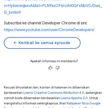
v=Hy6wceqkxvA&list=PLNYkxOF6rcIAKIQFsNbV0JDws_
G_bnNo9
Subscribe ke channel Developer Chrome di sini:
https://www.youtube.com/user/ChromeDevelopers/
arrow_back
Kembali ke semua episode
Apakah informasi ini membantu?
Kecuali dinyatakan lain, konten di halaman ini dilisensikan
berdasarkan
Lisensi Creative Commons Attribution 4.0
, sedangkan
contoh kode dilisensikan berdasarkan
Lisensi Apache 2.0
. Untuk
mengetahui informasi selengkapnya, lihat
Kebijakan Situs Google