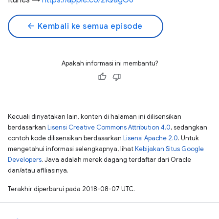
Itunes →
https://apple.co/2IQagG6
arrow_back
Kembali ke semua episode
Apakah informasi ini membantu?
Kecuali dinyatakan lain, konten di halaman ini dilisensikan
berdasarkan
Lisensi Creative Commons Attribution 4.0
, sedangkan
contoh kode dilisensikan berdasarkan
Lisensi Apache 2.0
. Untuk
mengetahui informasi selengkapnya, lihat
Kebijakan Situs Google
Developers
. Java adalah merek dagang terdaftar dari Oracle
dan/atau afiliasinya.
Terakhir diperbarui pada 2018-08-07 UTC.