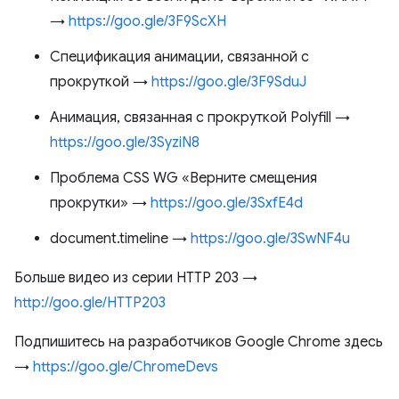
→
https://goo.gle/3F9ScXH
Спецификация анимации, связанной с
прокруткой →
https://goo.gle/3F9SduJ
Анимация, связанная с прокруткой Polyfill →
https://goo.gle/3SyziN8
Проблема CSS WG «Верните смещения
прокрутки» →
https://goo.gle/3SxfE4d
document.timeline →
https://goo.gle/3SwNF4u
Больше видео из серии HTTP 203 →
http://goo.gle/HTTP203
Подпишитесь на разработчиков Google Chrome здесь
→
https://goo.gle/ChromeDevs