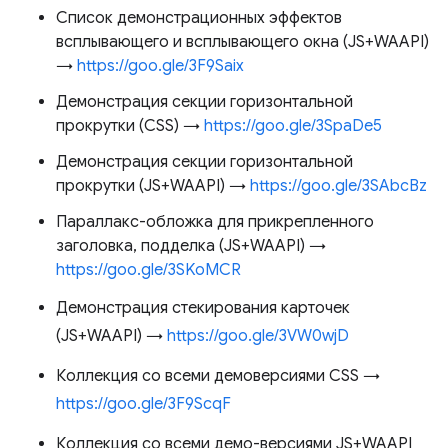
Список демонстрационных эффектов
всплывающего и всплывающего окна (JS+WAAPI)
→
https://goo.gle/3F9Saix
Демонстрация секции горизонтальной
прокрутки (CSS) →
https://goo.gle/3SpaDe5
Демонстрация секции горизонтальной
прокрутки (JS+WAAPI) →
https://goo.gle/3SAbcBz
Параллакс-обложка для прикрепленного
заголовка, подделка (JS+WAAPI) →
https://goo.gle/3SKoMCR
Демонстрация стекирования карточек
(JS+WAAPI) →
https://goo.gle/3VW0wjD
Коллекция со всеми демоверсиями CSS →
https://goo.gle/3F9ScqF
Коллекция со всеми демо-версиями JS+WAAPI