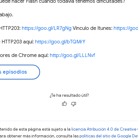
puede hacer Flash cuando todavía tenemos dificultades?
abajo.
t HTTP203:
https://goo.gl/LR7gNg
Vínculo de Itunes:
https://go
e HTTP203 aquí:
https://goo.gl/bTQMrY
dores de Chrome aquí:
http://goo.gl/LLLNvf
s episodios
¿Te ha resultado útil?
ntenido de esta página está sujeto a la
licencia Atribución 4.0 de Creati
Para obtener más información, consulta las
políticas del sitio de Google D