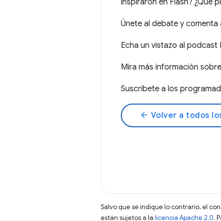
inspiraron en Flash? ¿Qué 
Únete al debate y comenta 
Echa un vistazo al podcas
Mira más información sobr
Suscríbete a los programa
arrow_back
Volver a todos lo
Salvo que se indique lo contrario, el co
están sujetos a la
licencia Apache 2.0
. 