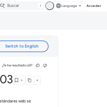
/
Acceder
¿Te ha resultado útil?
203
estándares web se