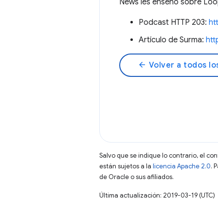
News les enseñó sobre Loop
Podcast HTTP 203:
ht
Artículo de Surma:
htt
arrow_back
Volver a todos lo
Salvo que se indique lo contrario, el co
están sujetos a la
licencia Apache 2.0
. 
de Oracle o sus afiliados.
Última actualización: 2019-03-19 (UTC)