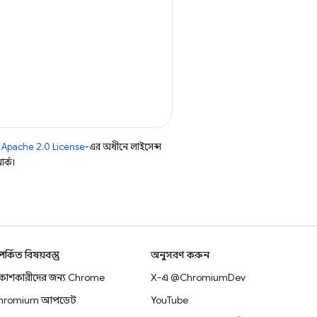
ি
Apache 2.0 License
-এর অধীনে লাইসেন্স
র্ক।
্পর্কিত বিষয়বস্তু
অনুসরণ করুন
িকাশকারীদের জন্য Chrome
X-এ @ChromiumDev
hromium আপডেট
YouTube