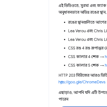
এই ভিডিওতে, সুরমা এবং জ্যা
অনুধাবনভাবে অভিন্ন রঙের স্থ
রঙের স্থানগুলিতে আগ
Lea Verou এবং Chris L
Lea Verou এবং Chris Li
CSS রঙ 4 রঙ রূপান্তর রে
CSS কালার 4 স্পেক →
h
CSS কালার 5 স্পেক →
h
HTTP 203 সিরিজের আরও ভি
https://goo.gle/ChromeDevs
এছাড়াও, আপনি যদি এটি উ
পারেন