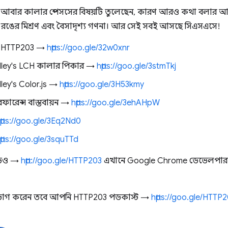
ক আবার কালার স্পেসসের বিষয়টি তুলেছেন, কারণ আরও কথা বলার আছ
ান, রঙের মিশ্রণ এবং বৈসাদৃশ্য গণনা। আর সেই সবই আসছে সিএসএসে!
ের HTTP203 →
https://goo.gle/32w0xnr
illey's LCH কালার পিকার →
https://goo.gle/3stmTkj
lley's Color.js →
https://goo.gle/3H53kmy
ফারেন্স বাস্তবায়ন →
https://goo.gle/3ehAHpW
ttps://goo.gle/3Eq2Nd0
ttps://goo.gle/3squTTd
ডিও →
http://goo.gle/HTTP203
এখানে Google Chrome ডেভেলপারদ
পভোগ করেন তবে আপনি HTTP203 পডকাস্ট →
https://goo.gle/HTT