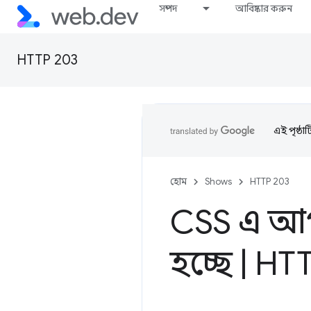
সম্পদ
আবিষ্কার করুন
HTTP 203
এই পৃষ্ঠা
হোম
Shows
HTTP 203
CSS এ আপ
হচ্ছে
|
HTT