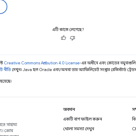
এটি কাজে লেগেছে?
ন্ট
Creative Commons Attribution 4.0 License
-এর অধীনে এবং কোডের নমুনাগুল
ট নীতি
দেখুন। Java হল Oracle এবং/অথবা তার অ্যাফিলিয়েট সংস্থার রেজিস্টার্ড ট্রেডমা
হয়েছে।
অবদান
সম
একটি বাগ ফাইল করুন
ব
তে সাহায্য
খোলা সমস্যা দেখুন
C
য। ক্রোম