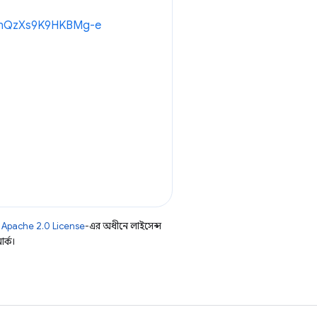
oWcnQzXs9K9HKBMg-e
ি
Apache 2.0 License
-এর অধীনে লাইসেন্স
র্ক।