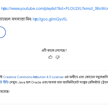
:
https://www.youtube.com/playlist?list=PLOU2XLYxmsII_38
যানেলে সদস্যতা নিন:
http://goo.gl/mQyv5L
এটি কাজে লেগেছে?
ন্ট
Creative Commons Attribution 4.0 License
-এর অধীনে এবং কোডের নমুনাগুল
ট নীতি
দেখুন। Java হল Oracle এবং/অথবা তার অ্যাফিলিয়েট সংস্থার রেজিস্টার্ড ট্রেডমা
হয়েছে।