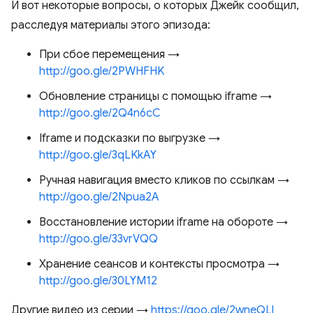
И вот некоторые вопросы, о которых Джейк сообщил,
расследуя материалы этого эпизода:
При сбое перемещения →
http://goo.gle/2PWHFHK
Обновление страницы с помощью iframe →
http://goo.gle/2Q4n6cC
Iframe и подсказки по выгрузке →
http://goo.gle/3qLKkAY
Ручная навигация вместо кликов по ссылкам →
http://goo.gle/2Npua2A
Восстановление истории iframe на обороте →
http://goo.gle/33vrVQQ
Хранение сеансов и контексты просмотра →
http://goo.gle/30LYM12
Другие видео из серии →
https://goo.gle/2wneQLl