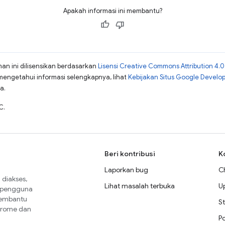
Apakah informasi ini membantu?
man ini dilisensikan berdasarkan
Lisensi Creative Commons Attribution 4.0
mengetahui informasi selengkapnya, lihat
Kebijakan Situs Google Develo
a.
C.
Beri kontribusi
K
Laporkan bug
C
diakses,
Lihat masalah terbuka
U
a pengguna
membantu
St
Chrome dan
P