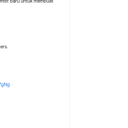
imitif baru untuk membuat
ers.
R7gNg