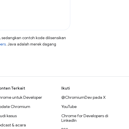
, sedangkan contoh kode dilisensikan
pers
. Java adalah merek dagang
onten Terkait
Ikuti
hrome untuk Developer
@ChromiumDev pada X
pdate Chromium
YouTube
udi kasus
Chrome for Developers di
LinkedIn
odcast & acara