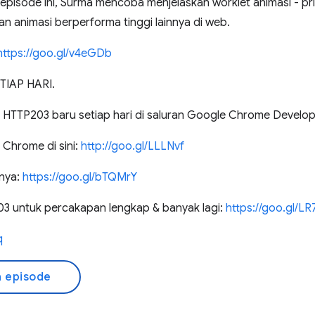
 episode ini, Surma mencoba menjelaskan worklet animasi - pr
dan animasi berperforma tinggi lainnya di web.
https://goo.gl/v4eGDb
TIAP HARI.
n HTTP203 baru setiap hari di saluran Google Chrome Develop
Chrome di sini:
http://goo.gl/LLLNvf
nya:
https://goo.gl/bTQMrY
 untuk percakapan lengkap & banyak lagi:
https://goo.gl/L
q
 episode