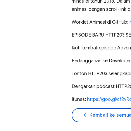
minati di tahun 2018. Dalam
animasi dengan scroll-link 
Worklet Animasi di GitHub:
EPISODE BARU HTTP203 SE
Ikuti kembali episode Adve
Berlangganan ke Developer 
Tonton HTTP203 selengkap
Dengarkan podcast HTTP203
Itunes:
https://goo.gl/cf2yR
arrow_back
Kembali ke semua