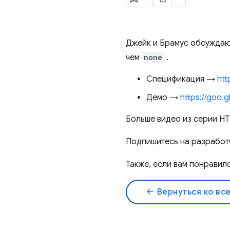
Джейк и Брамус обсуждаю
чем
none
.
Спецификация →
htt
Демо →
https://goo.
Больше видео из серии H
Подпишитесь на разработ
Также, если вам понравил
arrow_back
Вернуться ко вс