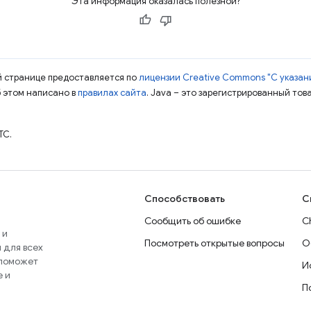
Эта информация оказалась полезной?
ой странице предоставляется по
лицензии Creative Commons "С указани
б этом написано в
правилах сайта
. Java – это зарегистрированный тов
TC.
Способствовать
С
Сообщить об ошибке
C
 и
Посмотреть открытые вопросы
О
 для всех
 поможет
И
e и
П