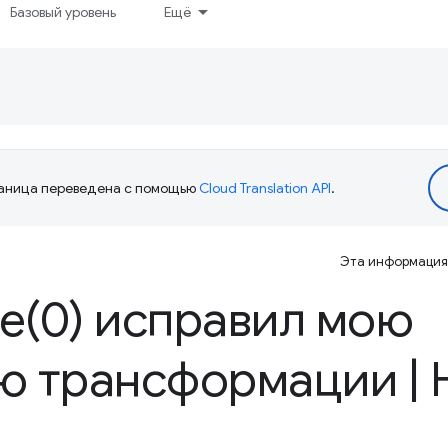
Базовый уровень
Ещё
аница переведена с помощью
Cloud Translation API
.
Эта информация 
e(
0) исправил мою
ю трансформации
|
H