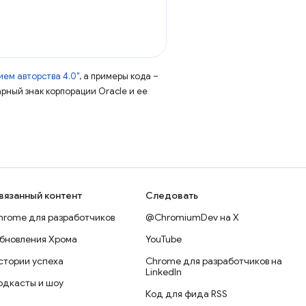
ем авторства 4.0"
, а примеры кода –
арный знак корпорации Oracle и ее
вязанный контент
Следовать
hrome для разработчиков
@ChromiumDev на X
бновления Хрома
YouTube
стории успеха
Chrome для разработчиков на
LinkedIn
одкасты и шоу
Код для фида RSS