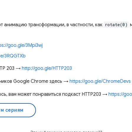
т анимацию трансформации, в частности, как
rotate(0)
м
ps://goo.gle/3Mpi3wj
gle/3RQGTXb
TTP 203 →
http://goo.gle/HTTP203
чиков Google Chrome здесь →
https://goo.gle/ChromeDevs
ось, вам может понравиться подкаст HTTP203 →
https://go
ем сериям